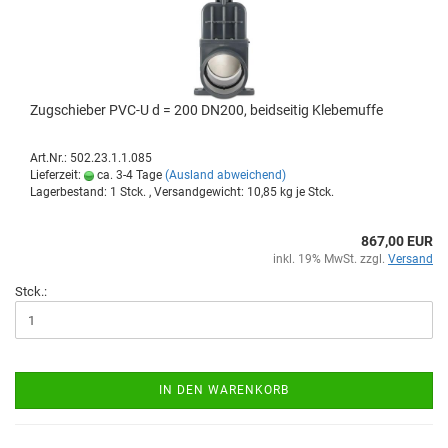
Zug­schie­ber PVC-U d = 200 DN200, beid­sei­tig Kle­be­muf­fe
Art.Nr.: 502.23.1.1.085
Lieferzeit:
ca. 3-4 Tage
(Ausland abweichend)
Lagerbestand: 1 Stck. , Versandgewicht:
10,85
kg je Stck.
867,00 EUR
inkl. 19% MwSt. zzgl.
Versand
Stck.:
IN DEN WARENKORB