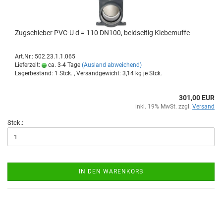
Zug­schie­ber PVC-U d = 110 DN100, beid­sei­tig Kle­be­muf­fe
Art.Nr.: 502.23.1.1.065
Lieferzeit:
ca. 3-4 Tage
(Ausland abweichend)
Lagerbestand: 1 Stck. , Versandgewicht:
3,14
kg je Stck.
301,00 EUR
inkl. 19% MwSt. zzgl.
Versand
Stck.:
IN DEN WARENKORB