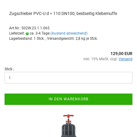
Zug­schie­ber PVC-U d = 110 DN100, beid­sei­tig Kle­be­muf­fe
Art.Nr.: 502W.23.1.1.065
Lieferzeit:
ca. 3-4 Tage
(Ausland abweichend)
Lagerbestand: 1 Stck. , Versandgewicht:
2,8
kg je Stck.
129,00 EUR
inkl. 19% MwSt. zzgl.
Versand
Stck.:
IN DEN WARENKORB