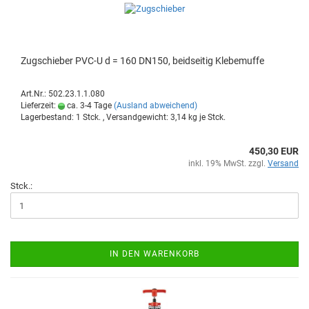
Zug­schie­ber PVC-U d = 160 DN150, beid­sei­tig Kle­be­muf­fe
Art.Nr.: 502.23.1.1.080
Lieferzeit:
ca. 3-4 Tage
(Ausland abweichend)
Lagerbestand: 1 Stck. , Versandgewicht:
3,14
kg je Stck.
450,30 EUR
inkl. 19% MwSt. zzgl.
Versand
Stck.:
IN DEN WARENKORB