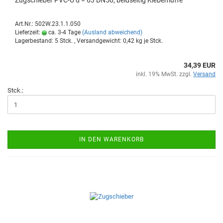
Zug­schie­ber PVC-U d = 63 DN50, beid­sei­tig Kle­be­muf­fe
Art.Nr.: 502W.23.1.1.050
Lieferzeit:
ca. 3-4 Tage
(Ausland abweichend)
Lagerbestand: 5 Stck. , Versandgewicht:
0,42
kg je Stck.
34,39 EUR
inkl. 19% MwSt. zzgl.
Versand
Stck.:
IN DEN WARENKORB