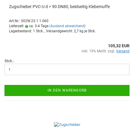
Zug­schie­ber PVC-U d = 90 DN80, beid­sei­tig Kle­be­muf­fe
Art.Nr.: 502W.23.1.1.060
Lieferzeit:
ca. 3-4 Tage
(Ausland abweichend)
Lagerbestand: 1 Stck. , Versandgewicht:
2,7
kg je Stck.
105,32 EUR
inkl. 19% MwSt. zzgl.
Versand
Stck.:
IN DEN WARENKORB