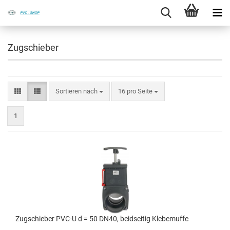
Zugschieber
Sortieren nach
16 pro Seite
1
Zug­schie­ber PVC-U d = 50 DN40, beid­sei­tig Kle­be­muf­fe