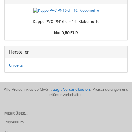
Kappe PVC PN16 d = 16, Kle­be­muf­fe
Nur 0,50 EUR
Hersteller
Unidelta
Alle Preise inklusive MwSt.,
zzgl. Versandkosten
. Preisänderungen und
Irrtümer vorbehalten!
MEHR ÜBER...
Impressum
AGB