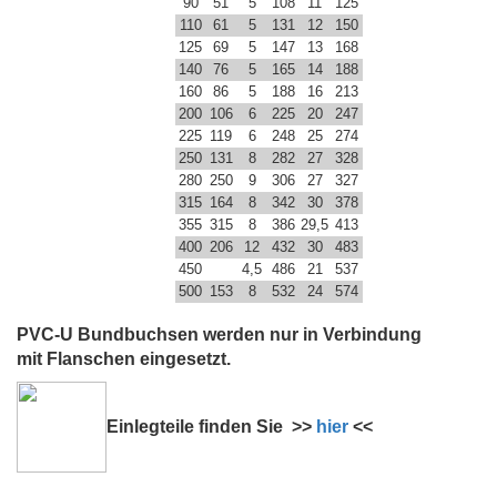
90
51
5
108
11
125
110
61
5
131
12
150
125
69
5
147
13
168
140
76
5
165
14
188
160
86
5
188
16
213
200
106
6
225
20
247
225
119
6
248
25
274
250
131
8
282
27
328
280
250
9
306
27
327
315
164
8
342
30
378
355
315
8
386
29,5
413
400
206
12
432
30
483
450
4,5
486
21
537
500
153
8
532
24
574
PVC-U Bundbuchsen werden nur in Verbindung
mit
Flanschen eingesetzt.
Einlegteile finden Sie >>
hier
<<