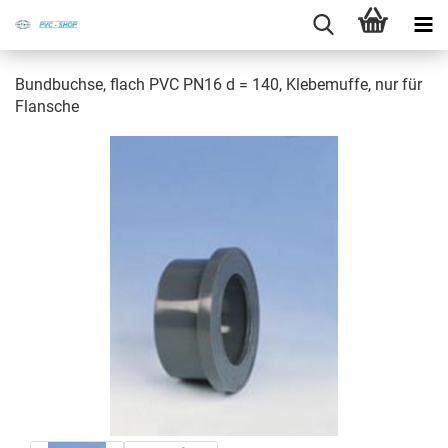
Bund­buch­se, flach PVC PN16 d = 140, Kle­be­muf­fe, nur für
Flan­sche