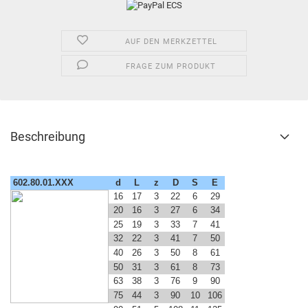
AUF DEN MERKZETTEL
FRAGE ZUM PRODUKT
Beschreibung
602.80.01.XXX
d
L
z
D
S
E
16
17
3
22
6
29
20
16
3
27
6
34
25
19
3
33
7
41
32
22
3
41
7
50
40
26
3
50
8
61
50
31
3
61
8
73
63
38
3
76
9
90
75
44
3
90
10
106