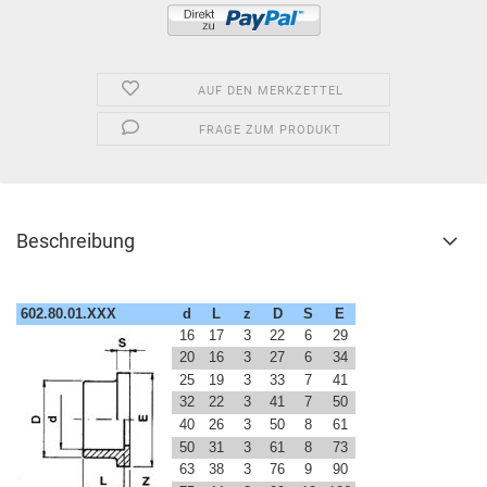
AUF DEN MERKZETTEL
FRAGE ZUM PRODUKT
Beschreibung
602.80.01.XXX
d
L
z
D
S
E
16
17
3
22
6
29
20
16
3
27
6
34
25
19
3
33
7
41
32
22
3
41
7
50
40
26
3
50
8
61
50
31
3
61
8
73
63
38
3
76
9
90