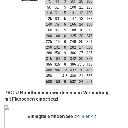
75
44
3
90
10
106
90
51
5
108
11
125
110
61
5
131
12
150
125
69
5
147
13
168
140
76
5
165
14
188
160
86
5
188
16
213
200
106
6
225
20
247
225
119
6
248
25
274
250
131
8
282
27
328
280
250
9
306
27
327
315
164
8
342
30
378
355
315
8
386
29,5
413
400
206
12
432
30
483
450
4,5
486
21
537
500
153
8
532
24
574
PVC-U Bundbuchsen werden nur in Verbindung
mit
Flanschen eingesetzt.
Einlegteile finden Sie >>
hier
<<