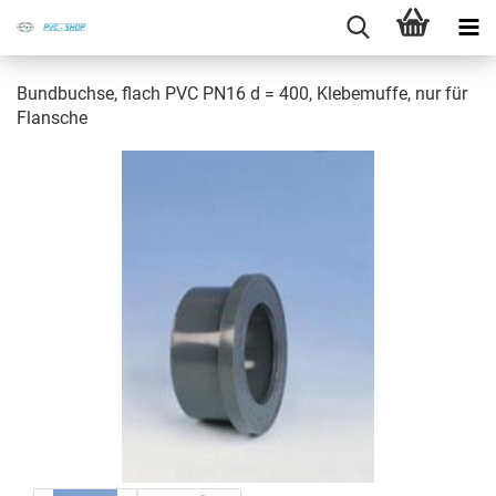
Bund­buch­se, flach PVC PN16 d = 400, Kle­be­muf­fe, nur für
Flan­sche