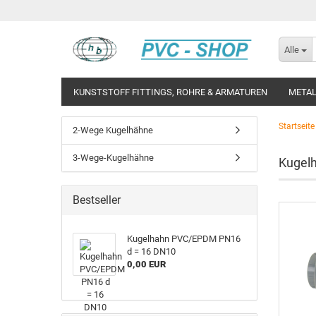
Alle
KUNSTSTOFF FITTINGS, ROHRE & ARMATUREN
METAL
Startseite
2-Wege Kugelhähne
3-Wege-Kugelhähne
Kugel
Bestseller
Ku­gel­hahn PVC/EPDM PN16
d = 16 DN10
0,00 EUR