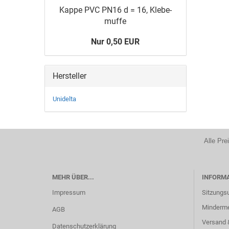
Kappe PVC PN16 d = 16, Kle­be­
muf­fe
Nur 0,50 EUR
Hersteller
Unidelta
Alle Pre
MEHR ÜBER...
INFORM
Impressum
Sitzungs
Minderm
AGB
Versand 
Datenschutzerklärung