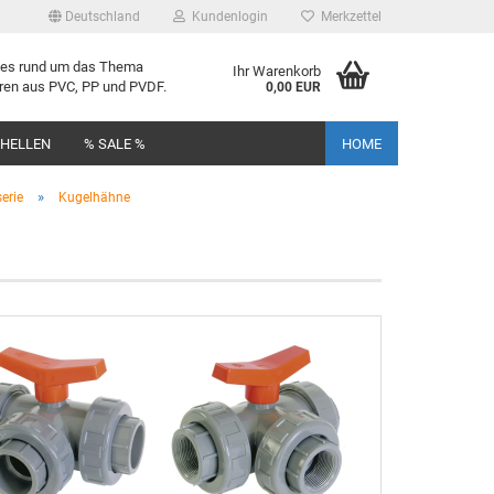
Deutschland
Kundenlogin
Merkzettel
lles rund um das Thema
Ihr Warenkorb
uren aus PVC, PP und PVDF.
0,00 EUR
CHELLEN
% SALE %
HOME
»
erie
Kugelhähne
rstellen
rt vergessen?