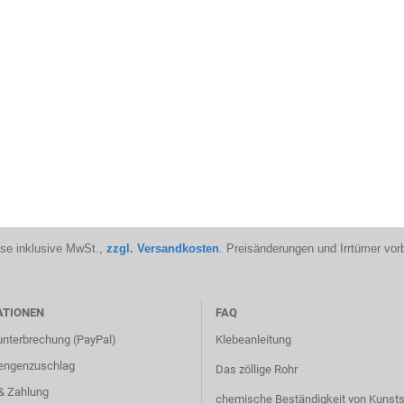
ise inklusive MwSt.,
zzgl. Versandkosten
. Preisänderungen und Irrtümer vor
ATIONEN
FAQ
unterbrechung (PayPal)
Klebeanleitung
engenzuschlag
Das zöllige Rohr
& Zahlung
chemische Beständigkeit von Kunsts