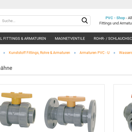
Lieferland
PVC - Shop
- A
Fittings und Armat
L FITTINGS & ARMATUREN
MAGNETVENTILE
ROHR- / SCHLAUCHS
»
»
»
Kunststoff Fittings, Rohre & Armaturen
Armaturen PVC - U
Wassers
hähne
Konto e
Passwo