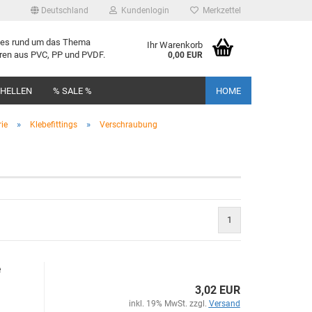
Deutschland
Kundenlogin
Merkzettel
lles rund um das Thema
Ihr Warenkorb
uren aus PVC, PP und PVDF.
0,00 EUR
CHELLEN
% SALE %
HOME
»
»
rie
Klebefittings
Verschraubung
rstellen
1
rt vergessen?
e
3,02 EUR
inkl. 19% MwSt. zzgl.
Versand