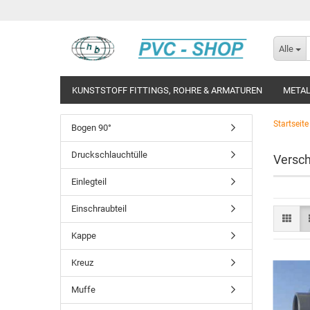
Alle
KUNSTSTOFF FITTINGS, ROHRE & ARMATUREN
METAL
Startseite
Bogen 90°
Druckschlauchtülle
Versc
Einlegteil
Einschraubteil
Kappe
Kreuz
Muffe