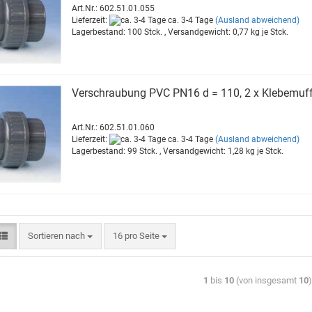
Art.Nr.: 602.51.01.055
Lieferzeit:
ca. 3-4 Tage
(Ausland abweichend)
Lagerbestand: 100 Stck. , Versandgewicht:
0,77
kg je Stck.
Ver­schrau­bung PVC PN16 d = 110, 2 x Kle­be­muf­
Art.Nr.: 602.51.01.060
Lieferzeit:
ca. 3-4 Tage
(Ausland abweichend)
Lagerbestand: 99 Stck. , Versandgewicht:
1,28
kg je Stck.
Sortieren nach
16 pro Seite
1
bis
10
(von insgesamt
10