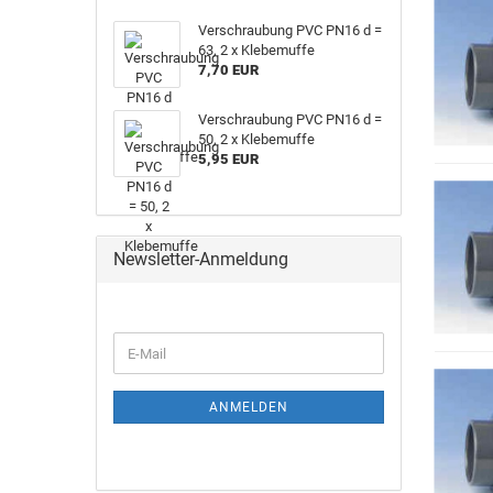
Ver­schrau­bung PVC PN16 d =
63, 2 x Kle­be­muf­fe
7,70 EUR
Ver­schrau­bung PVC PN16 d =
50, 2 x Kle­be­muf­fe
5,95 EUR
Newsletter-Anmeldung
ANMELDEN