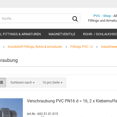
Lieferland
PVC - Shop
- A
Fittings und Armat
L FITTINGS & ARMATUREN
MAGNETVENTILE
ROHR- / SCHLAUCHS
»
»
»
Kunststoff Fittings, Rohre & Armaturen
Fittings PVC - U
Industriese
hraubung
Konto e
Sortieren nach
16 pro Seite
Passwo
Ver­schrau­bung PVC PN16 d = 16, 2 x Kle­be­muf­f
Art.Nr.: 602.51.01.015