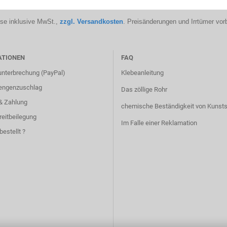
ise inklusive MwSt.,
zzgl. Versandkosten
. Preisänderungen und Irrtümer vor
ATIONEN
FAQ
unterbrechung (PayPal)
Klebeanleitung
engenzuschlag
Das zöllige Rohr
& Zahlung
chemische Beständigkeit von Kunsts
reitbeilegung
Im Falle einer Reklamation
bestellt ?