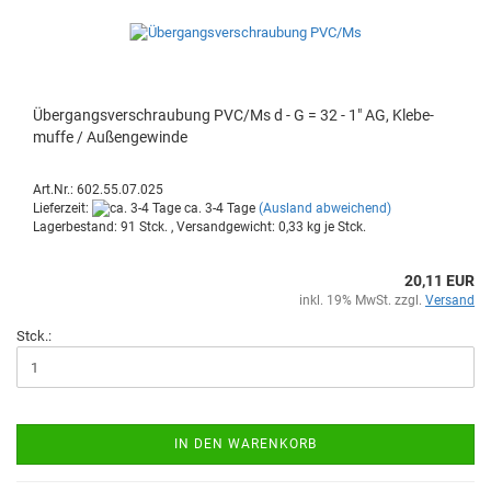
Über­gangs­ver­schrau­bung PVC/Ms d - G = 32 - 1" AG, Kle­be­
muf­fe / Au­ßen­ge­win­de
Art.Nr.: 602.55.07.025
Lieferzeit:
ca. 3-4 Tage
(Ausland abweichend)
Lagerbestand: 91 Stck. , Versandgewicht:
0,33
kg je Stck.
20,11 EUR
inkl. 19% MwSt. zzgl.
Versand
Stck.:
IN DEN WARENKORB