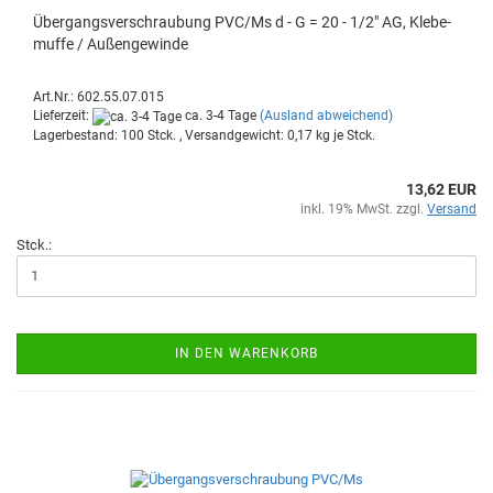
Über­gangs­ver­schrau­bung PVC/Ms d - G = 20 - 1/2" AG, Kle­be­
muf­fe / Au­ßen­ge­win­de
Art.Nr.: 602.55.07.015
Lieferzeit:
ca. 3-4 Tage
(Ausland abweichend)
Lagerbestand: 100 Stck. , Versandgewicht:
0,17
kg je Stck.
13,62 EUR
inkl. 19% MwSt. zzgl.
Versand
Stck.:
IN DEN WARENKORB