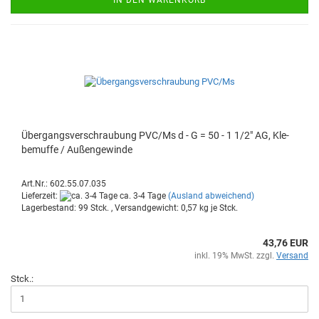
Über­gangs­ver­schrau­bung PVC/Ms d - G = 50 - 1 1/2" AG, Kle­
be­muf­fe / Au­ßen­ge­win­de
Art.Nr.: 602.55.07.035
Lieferzeit:
ca. 3-4 Tage
(Ausland abweichend)
Lagerbestand: 99 Stck. , Versandgewicht:
0,57
kg je Stck.
43,76 EUR
inkl. 19% MwSt. zzgl.
Versand
Stck.: