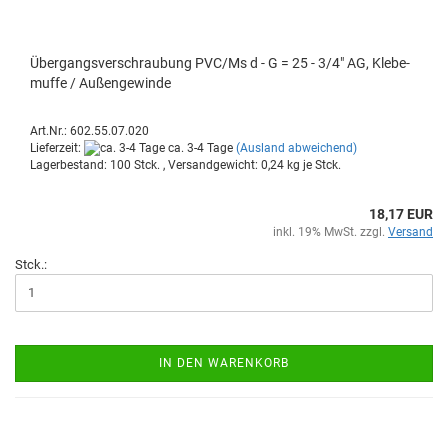
Über­gangs­ver­schrau­bung PVC/Ms d - G = 25 - 3/4" AG, Kle­be­
muf­fe / Au­ßen­ge­win­de
Art.Nr.: 602.55.07.020
Lieferzeit:
ca. 3-4 Tage
(Ausland abweichend)
Lagerbestand: 100 Stck. , Versandgewicht:
0,24
kg je Stck.
18,17 EUR
inkl. 19% MwSt. zzgl.
Versand
Stck.:
IN DEN WARENKORB