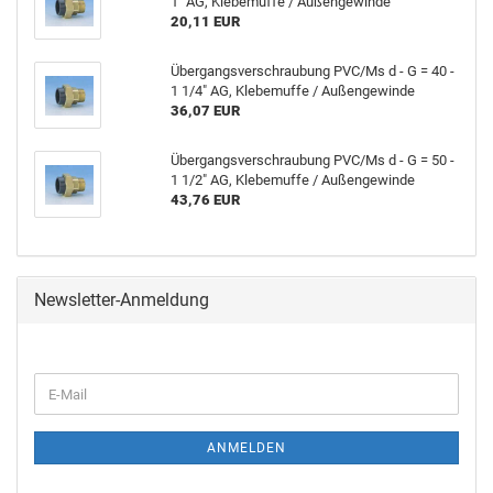
1" AG, Kle­be­muf­fe / Au­ßen­ge­win­de
20,11 EUR
Über­gangs­ver­schrau­bung PVC/Ms d - G = 40 -
1 1/4" AG, Kle­be­muf­fe / Au­ßen­ge­win­de
36,07 EUR
Über­gangs­ver­schrau­bung PVC/Ms d - G = 50 -
1 1/2" AG, Kle­be­muf­fe / Au­ßen­ge­win­de
43,76 EUR
Newsletter-Anmeldung
ANMELDEN