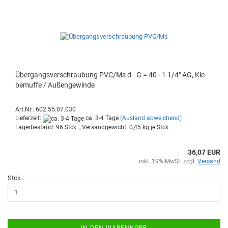
Über­gangs­ver­schrau­bung PVC/Ms d - G = 40 - 1 1/4" AG, Kle­
be­muf­fe / Au­ßen­ge­win­de
Art.Nr.: 602.55.07.030
Lieferzeit:
ca. 3-4 Tage
(Ausland abweichend)
Lagerbestand: 96 Stck. , Versandgewicht:
0,45
kg je Stck.
36,07 EUR
inkl. 19% MwSt. zzgl.
Versand
Stck.:
IN DEN WARENKORB