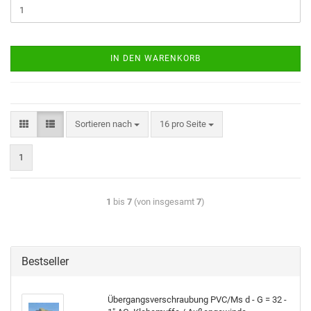
IN DEN WARENKORB
Sortieren nach
16 pro Seite
1
1
bis
7
(von insgesamt
7
)
Bestseller
Über­gangs­ver­schrau­bung PVC/Ms d - G = 32 -