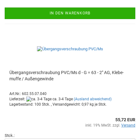
IN DEN WARENKORB
Über­gangs­ver­schrau­bung PVC/Ms d - G = 63 - 2" AG, Kle­be­
muf­fe / Au­ßen­ge­win­de
Art.Nr.: 602.55.07.040
Lieferzeit:
ca. 3-4 Tage
(Ausland abweichend)
Lagerbestand: 100 Stck. , Versandgewicht:
0,97
kg je Stck.
55,72 EUR
inkl. 19% MwSt. zzgl.
Versand
Stck.: