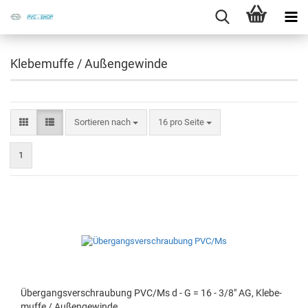
Klebemuffe / Außengewinde
Sortieren nach
16 pro Seite
1
Über­gangs­ver­schrau­bung PVC/Ms d - G = 16 - 3/8" AG, Kle­be­
muf­fe / Au­ßen­ge­win­de