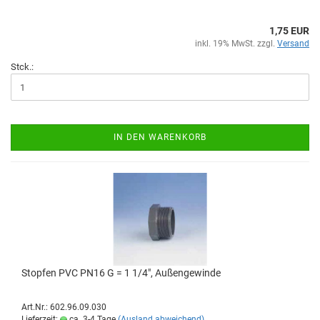
1,75 EUR
inkl. 19% MwSt. zzgl.
Versand
Stck.:
IN DEN WARENKORB
Stop­fen PVC PN16 G = 1 1/4", Au­ßen­ge­win­de
Art.Nr.: 602.96.09.030
Lieferzeit:
ca. 3-4 Tage
(Ausland abweichend)