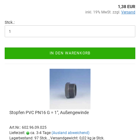
1,38 EUR
inkl. 19% MwSt. zzgl.
Versand
Stck.:
IN DEN WARENKORB
Stop­fen PVC PN16 G = 1", Au­ßen­ge­win­de
Art.Nr.: 602.96.09.025
Lieferzeit:
ca. 3-4 Tage
(Ausland abweichend)
Lagerbestand: 97 Stck. , Versandgewicht:
0,02
kg je Stck.