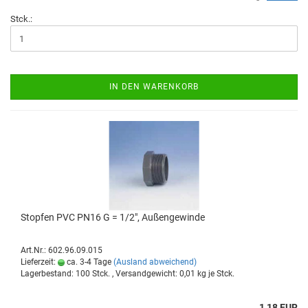
Stck.:
IN DEN WARENKORB
Stop­fen PVC PN16 G = 1/2", Au­ßen­ge­win­de
Art.Nr.: 602.96.09.015
Lieferzeit:
ca. 3-4 Tage
(Ausland abweichend)
Lagerbestand: 100 Stck. , Versandgewicht:
0,01
kg je Stck.
1,18 EUR