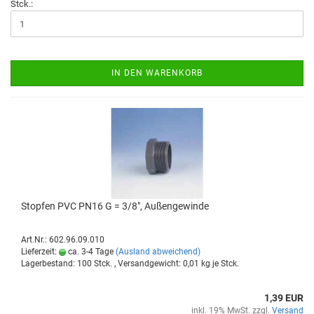
Stck.:
IN DEN WARENKORB
Stop­fen PVC PN16 G = 3/8", Au­ßen­ge­win­de
Art.Nr.: 602.96.09.010
Lieferzeit:
ca. 3-4 Tage
(Ausland abweichend)
Lagerbestand: 100 Stck. , Versandgewicht:
0,01
kg je Stck.
1,39 EUR
inkl. 19% MwSt. zzgl.
Versand