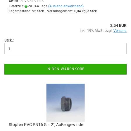
Art.Nr.: 602.96.09.035
Lieferzeit:
ca. 3-4 Tage
(Ausland abweichend)
Lagerbestand: 95 Stck. , Versandgewicht:
0,04
kg je Stck.
2,54 EUR
inkl. 19% MwSt. zzgl.
Versand
Stck.:
IN DEN WARENKORB
Stop­fen PVC PN16 G = 2", Au­ßen­ge­win­de