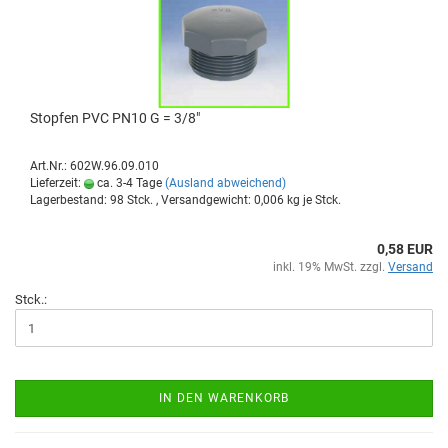
Stop­fen PVC PN10 G = 3/8"
Art.Nr.: 602W.96.09.010
Lieferzeit:
ca. 3-4 Tage
(Ausland abweichend)
Lagerbestand: 98 Stck. , Versandgewicht:
0,006
kg je Stck.
0,58 EUR
inkl. 19% MwSt. zzgl.
Versand
Stck.:
IN DEN WARENKORB