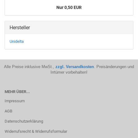
Nur 0,50 EUR
Hersteller
Unidelta
Alle Preise inklusive MwSt.,
zzgl. Versandkosten
. Preisänderungen und
Irrtümer vorbehalten!
MEHR ÜBER...
Impressum
AGB
Datenschutzerklärung
Widerrufsrecht & Widerrufsformular