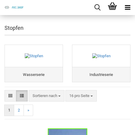
Stopfen
Wasserserie
Industrieserie
Sortieren nach
16 pro Seite
1
2
»