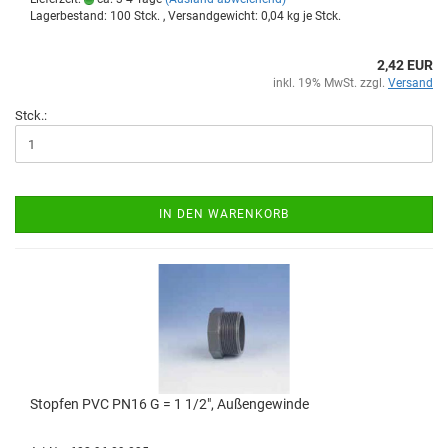
Lagerbestand: 100 Stck. , Versandgewicht:
0,04
kg je Stck.
2,42 EUR
inkl. 19% MwSt. zzgl.
Versand
Stck.:
IN DEN WARENKORB
Stop­fen PVC PN16 G = 1 1/2", Au­ßen­ge­win­de