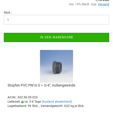
inkl. 19% MwSt. zzgl.
Versand
Stck.:
IN DEN WARENKORB
Stop­fen PVC PN16 G = 3/4", Au­ßen­ge­win­de
Art.Nr.: 602.96.09.020
Lieferzeit:
ca. 3-4 Tage
(Ausland abweichend)
Lagerbestand: 99 Stck. , Versandgewicht:
0,02
kg je Stck.