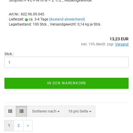
Stop­fen PVC PN16 G = 2 1/2", Au­ßen­ge­win­de
Art.Nr.: 602.96.09.045
Lieferzeit:
ca. 3-4 Tage
(Ausland abweichend)
Lagerbestand: 100 Stck. , Versandgewicht:
0,14
kg je Stck.
13,23 EUR
inkl. 19% MwSt. zzgl.
Versand
Stck.:
IN DEN WARENKORB
Sortieren nach
16 pro Seite
1
2
»