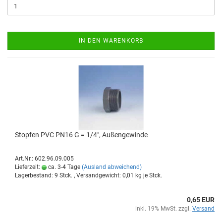
IN DEN WARENKORB
Stop­fen PVC PN16 G = 1/4", Au­ßen­ge­win­de
Art.Nr.: 602.96.09.005
Lieferzeit:
ca. 3-4 Tage
(Ausland abweichend)
Lagerbestand: 9 Stck. , Versandgewicht:
0,01
kg je Stck.
0,65 EUR
inkl. 19% MwSt. zzgl.
Versand