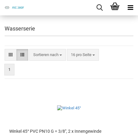
Wasserserie
Sortieren nach
16 pro Seite
1
Win­kel 45° PVC PN10 G = 3/8", 2 x In­nen­ge­win­de