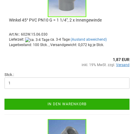
Win­kel 45° PVC PN10 G = 1 1/4", 2 x In­nen­ge­win­de
Art.Nr.: 602W.15.06.030
Lieferzeit:
ca. 3-4 Tage
(Ausland abweichend)
Lagerbestand: 100 Stck. , Versandgewicht:
0,072
kg je Stck.
1,87 EUR
inkl. 19% MwSt. zzgl.
Versand
Stck.:
IN DEN WARENKORB