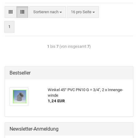
Sortieren nach
16 pro Seite
1
1
bis
7
(von insgesamt
7
)
Bestseller
Win­kel 45° PVC PN10 G = 3/4", 2 x In­nen­ge­
win­de
1,24 EUR
Newsletter-Anmeldung