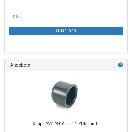
ANMELDEN
Angebote
Kappe PVC PN16 d = 16, Kle­be­muf­fe