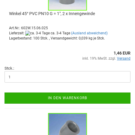
Win­kel 45° PVC PN10 G = 1", 2 x In­nen­ge­win­de
Art.Nr.: 602W.15.06.025
Lieferzeit:
ca. 3-4 Tage
(Ausland abweichend)
Lagerbestand: 100 Stck. , Versandgewicht:
0,039
kg je Stck.
1,46 EUR
inkl. 19% MwSt. zzgl.
Versand
Stck.:
IN DEN WARENKORB