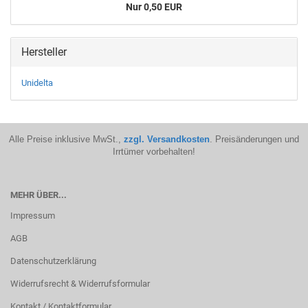
Nur 0,50 EUR
Hersteller
Unidelta
Alle Preise inklusive MwSt.,
zzgl. Versandkosten
. Preisänderungen und
Irrtümer vorbehalten!
MEHR ÜBER...
Impressum
AGB
Datenschutzerklärung
Widerrufsrecht & Widerrufsformular
Kontakt / Kontaktformular