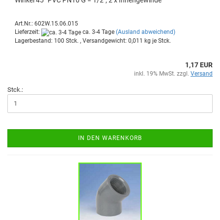
Win­kel 45° PVC PN10 G = 1/2", 2 x In­nen­ge­win­de
Art.Nr.: 602W.15.06.015
Lieferzeit:
ca. 3-4 Tage
(Ausland abweichend)
Lagerbestand: 100 Stck. , Versandgewicht:
0,011
kg je Stck.
1,17 EUR
inkl. 19% MwSt. zzgl.
Versand
Stck.:
IN DEN WARENKORB