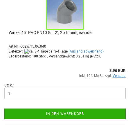
Win­kel 45° PVC PN10 G = 2", 2 x In­nen­ge­win­de
Art.Nr.: 602W.15.06.040
Lieferzeit:
ca. 3-4 Tage
(Ausland abweichend)
Lagerbestand: 100 Stck. , Versandgewicht:
0,251
kg je Stck.
3,96 EUR
inkl. 19% MwSt. zzgl.
Versand
Stck.:
IN DEN WARENKORB