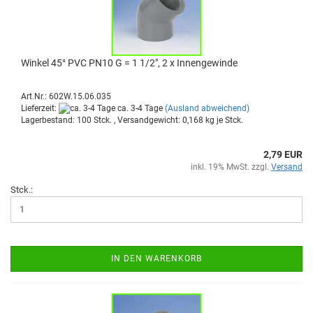
Win­kel 45° PVC PN10 G = 1 1/2", 2 x In­nen­ge­win­de
Art.Nr.: 602W.15.06.035
Lieferzeit:
ca. 3-4 Tage
(Ausland abweichend)
Lagerbestand: 100 Stck. , Versandgewicht:
0,168
kg je Stck.
2,79 EUR
inkl. 19% MwSt. zzgl.
Versand
Stck.:
IN DEN WARENKORB