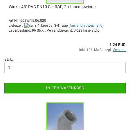
Win­kel 45° PVC PN10 G = 3/4", 2 x In­nen­ge­win­de
Art.Nr.: 602W.15.06.020
Lieferzeit:
ca. 3-4 Tage
(Ausland abweichend)
Lagerbestand: 96 Stck. , Versandgewicht:
0,023
kg je Stck.
1,24 EUR
inkl. 19% MwSt. zzgl.
Versand
Stck.:
IN DEN WARENKORB