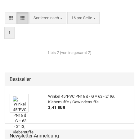
Sortieren nach
16 pro Seite
1
1
bis
7
(von insgesamt
7
)
Bestseller
Winkel 45°PVC PN16 d - G = 63 - 2" IG,
Klebemuffe / Gewindemuffe
3,41 EUR
Newsletter-Anmeldung