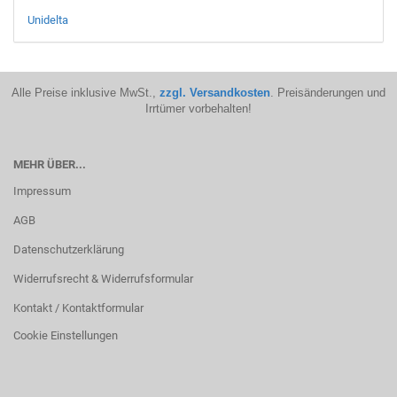
Unidelta
Alle Preise inklusive MwSt.,
zzgl. Versandkosten
. Preisänderungen und
Irrtümer vorbehalten!
MEHR ÜBER...
Impressum
AGB
Datenschutzerklärung
Widerrufsrecht & Widerrufsformular
Kontakt / Kontaktformular
Cookie Einstellungen