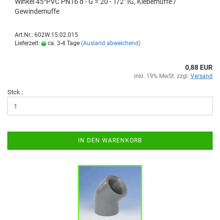
Winkel 45°PVC PN16 d - G = 20 - 1/2" IG, Klebemuffe /
Gewindemuffe
Art.Nr.: 602W.15.02.015
Lieferzeit:
ca. 3-4 Tage
(Ausland abweichend)
0,88 EUR
inkl. 19% MwSt. zzgl.
Versand
Stck.:
IN DEN WARENKORB