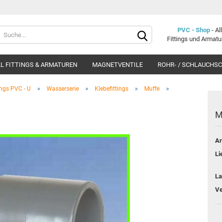
Lieferland
PVC - Shop
- A
Fittings und Armat
L FITTINGS & ARMATUREN
MAGNETVENTILE
ROHR- / SCHLAUCHS
»
»
»
»
ings PVC - U
Wasserserie
Klebefittings
Muffe
M
Ar
Konto e
Li
Passwo
La
Ve