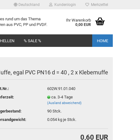
Deutschland
Kundenlogin
Merkzettel
lles rund um das Thema
Ihr Warenkorb
uren aus PVC, PP und PVDF.
0,00 EUR
CHELLEN
% SALE %
HOME
uffe, egal PVC PN16 d = 40 , 2 x Kle­be­muf­fe
t.Nr.:
602W.91.01.040
rstellen
eferzeit:
ca. 3-4 Tage
rt vergessen?
(Ausland abweichend)
gerbestand:
90
Stck.
rsandgewicht:
0.054
kg je Stck.
0,60 EUR