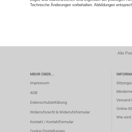
Technische Änderungen vorbehalten. Abbildungen entsprech
Alle Pre
MEHR ÜBER...
INFORM
Impressum
Sitzungs
Minderm
AGB
Versand 
Datenschutzerklärung
Online-St
Widerrufsrecht & Widerrufsformular
Wie wird 
Kontakt / Kontaktformular
Cookie Einstellungen