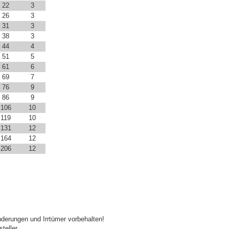
22
3
26
3
31
3
38
3
44
4
51
5
61
6
69
7
76
9
86
9
106
10
119
10
131
12
164
12
206
12
derungen und Irrtümer vorbehalten!
teller.