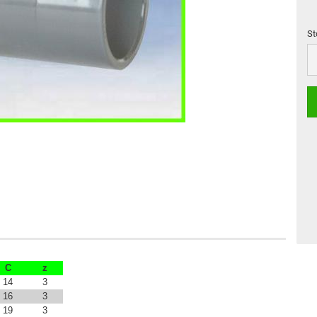
St
St
C
z
14
3
16
3
19
3