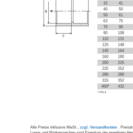
32
41
40
50
50
61
63
75
75
90
90
108
110
131
125
148
140
164
160
180
200
225
225
252
280
280
315
352
400*
432
* PN 4
Alle Preise inklusive MwSt.,
zzgl. Versandkosten
. Preisän
Logos und Markenzeichen sind Eigentum der jeweiligen Hers