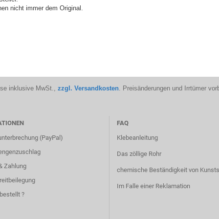
en nicht immer dem Original.
ise inklusive MwSt.,
zzgl. Versandkosten
. Preisänderungen und Irrtümer vor
ATIONEN
FAQ
unterbrechung (PayPal)
Klebeanleitung
engenzuschlag
Das zöllige Rohr
& Zahlung
chemische Beständigkeit von Kunsts
reitbeilegung
Im Falle einer Reklamation
bestellt ?