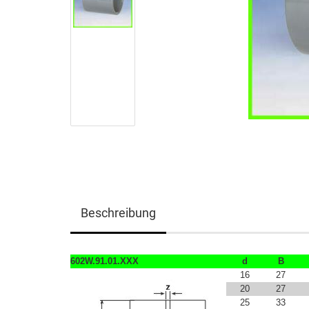
Beschreibung
602W.91.01.XXX
d
B
16
27
20
27
25
33