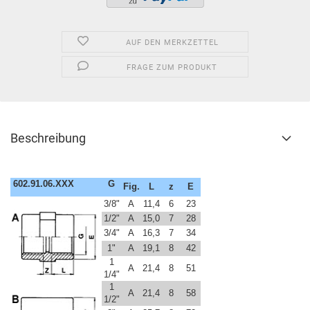
AUF DEN MERKZETTEL
FRAGE ZUM PRODUKT
Beschreibung
602.91.06.XXX
G
Fig.
L
z
E
3/8"
A
11,4
6
23
1/2"
A
15,0
7
28
3/4"
A
16,3
7
34
1"
A
19,1
8
42
1
A
21,4
8
51
1/4"
1
A
21,4
8
58
1/2"