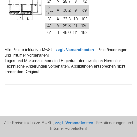
2"
A
25,7
8
72
2
A
30,2
9
89
1/2"
3"
A
33,3
10
103
4"
A
39,3
11
130
6"
B
48,0
84
182
Alle Preise inklusive MwSt.,
zzgl. Versandkosten
. Preisänderungen
und Irrtümer vorbehalten!
Logos und Markenzeichen sind Eigentum der jeweiligen Hersteller.
Technische Änderungen vorbehalten. Abbildungen entsprechen nicht
immer dem Original.
Alle Preise inklusive MwSt.,
zzgl. Versandkosten
. Preisänderungen und
Irrtümer vorbehalten!