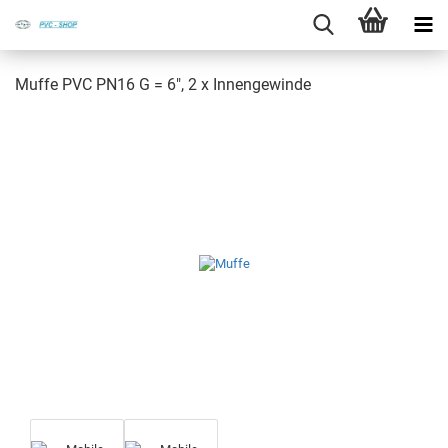
Muffe PVC PN16 G = 6", 2 x In­nen­ge­win­de