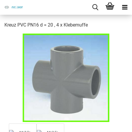
Kreuz PVC PN16 d = 20 , 4 x Kle­be­muf­fe