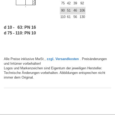
75
42
39
92
90
51
46
106
110
61
56
130
d 10 - 63: PN 16
d 75 - 110: PN 10
Alle Preise inklusive MwSt.,
zzgl. Versandkosten
. Preisänderungen
und Irrtümer vorbehalten!
Logos und Markenzeichen sind Eigentum der jeweiligen Hersteller.
Technische Änderungen vorbehalten. Abbildungen entsprechen nicht
immer dem Original.