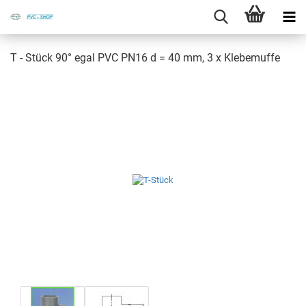
T - Stück 90° egal PVC PN16 d = 40 mm, 3 x Kle­be­muf­fe