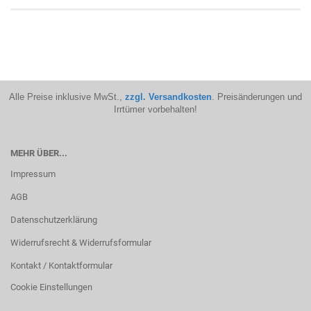
Alle Preise inklusive MwSt.,
zzgl. Versandkosten
. Preisänderungen und
Irrtümer vorbehalten!
MEHR ÜBER...
Impressum
AGB
Datenschutzerklärung
Widerrufsrecht & Widerrufsformular
Kontakt / Kontaktformular
Cookie Einstellungen