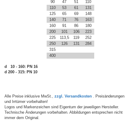
90
47
51
110
110
53
61
131
125
65
69
148
140
71
76
163
160
91
86
180
200
101
106
223
225
113,5
119
252
250
126
131
284
315
400
d 10 - 160: PN 16
d 200 - 315: PN 10
Alle Preise inklusive MwSt.,
zzgl. Versandkosten
. Preisänderungen
und Irrtümer vorbehalten!
Logos und Markenzeichen sind Eigentum der jeweiligen Hersteller.
Technische Änderungen vorbehalten. Abbildungen entsprechen nicht
immer dem Original.