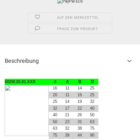
AUF DEN MERKZETTEL
FRAGE ZUM PRODUKT
Beschreibung
602W.20.01.XXX
d
A
B
D
16
11
14
25
20
11
16
25
25
14
19
32
32
17
22
40
40
21
26
50
50
23
31
63
63
32
38
75
75
39
44
90