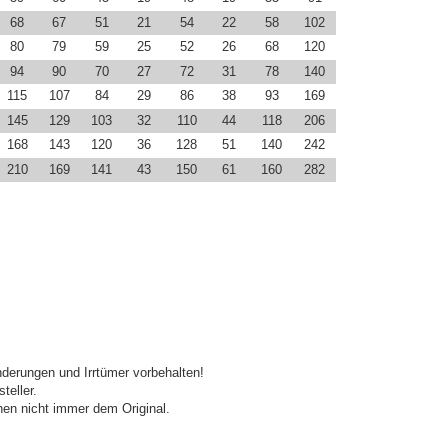
68
67
51
21
54
22
58
102
80
79
59
25
52
26
68
120
94
90
70
27
72
31
78
140
115
107
84
29
86
38
93
169
145
129
103
32
110
44
118
206
168
143
120
36
128
51
140
242
210
169
141
43
150
61
160
282
derungen und Irrtümer vorbehalten!
teller.
en nicht immer dem Original.