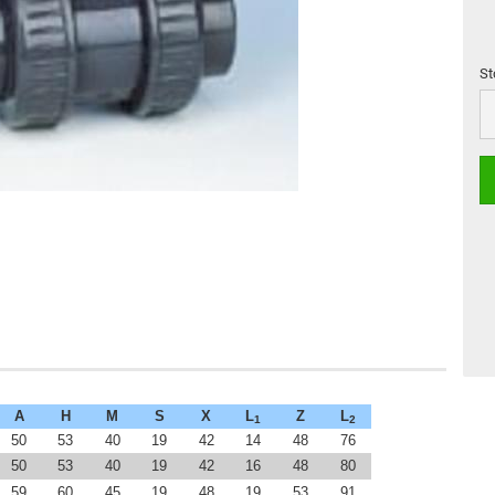
St
St
A
H
M
S
X
L
Z
L
1
2
50
53
40
19
42
14
48
76
50
53
40
19
42
16
48
80
59
60
45
19
48
19
53
91