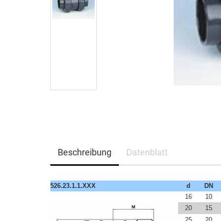
Beschreibung
Datenblatt
526.23.1.1.XXX
d
DN
16
10
20
15
25
20