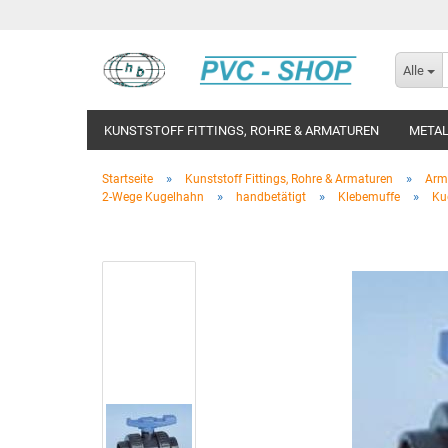
Alle
KUNSTSTOFF FITTINGS, ROHRE & ARMATUREN
METAL
»
»
Startseite
Kunststoff Fittings, Rohre & Armaturen
Arm
»
»
»
2-Wege Kugelhahn
handbetätigt
Klebemuffe
Ku