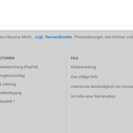
ise inklusive MwSt.,
zzgl. Versandkosten
. Preisänderungen und Irrtümer vor
ATIONEN
FAQ
unterbrechung (PayPal)
Klebeanleitung
engenzuschlag
Das zöllige Rohr
& Zahlung
chemische Beständigkeit von Kunsts
reitbeilegung
Im Falle einer Reklamation
bestellt ?