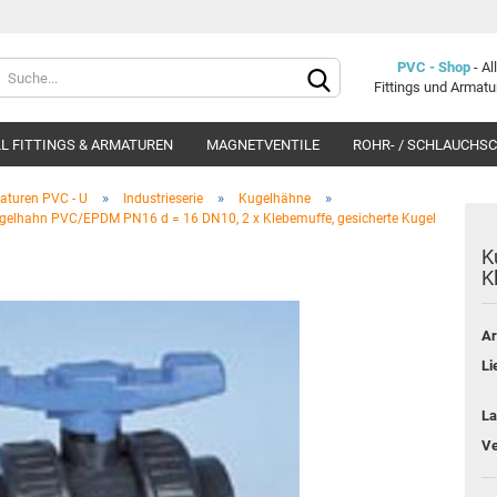
Lieferland
PVC - Shop
- A
Fittings und Armat
L FITTINGS & ARMATUREN
MAGNETVENTILE
ROHR- / SCHLAUCHS
»
»
»
aturen PVC - U
Industrieserie
Kugelhähne
gelhahn PVC/EPDM PN16 d = 16 DN10, 2 x Klebemuffe, gesicherte Kugel
K
Kl
Konto e
Ar
Passwo
Li
La
Ve