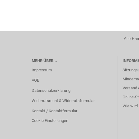
Alle Pre
MEHR ÜBER...
INFORM
Impressum
Sitzungs
Minderm
AGB
Versand 
Datenschutzerklärung
Online-St
Widerrufsrecht & Widerrufsformular
Wie wird 
Kontakt / Kontaktformular
Cookie Einstellungen