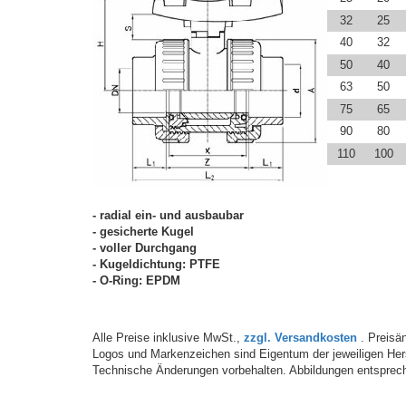
32
25
40
32
50
40
63
50
75
65
90
80
110
100
- radial ein- und ausbaubar
- gesicherte Kugel
- voller Durchgang
- Kugeldichtung: PTFE
- O-Ring: EPDM
Alle Preise inklusive MwSt.,
zzgl. Versandkosten
. Preisän
Logos und Markenzeichen sind Eigentum der jeweiligen Hers
Technische Änderungen vorbehalten. Abbildungen entsprech