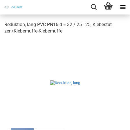
Re­duk­ti­on, lang PVC PN16 d = 32 / 25 - 25, Kle­be­stut­
zen/Klebemuffe-​Klebemuffe