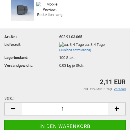
Art.Nr.:
602.91.03.065
Lieferzeit:
ca. 3-4 Tage
(Ausland abweichend)
Lagerbestand:
100
Stck.
Versandgewicht:
0.03
kg je Stck.
2,11 EUR
inkl. 19% MwSt. zzgl.
Versand
Stck.:
Stck.