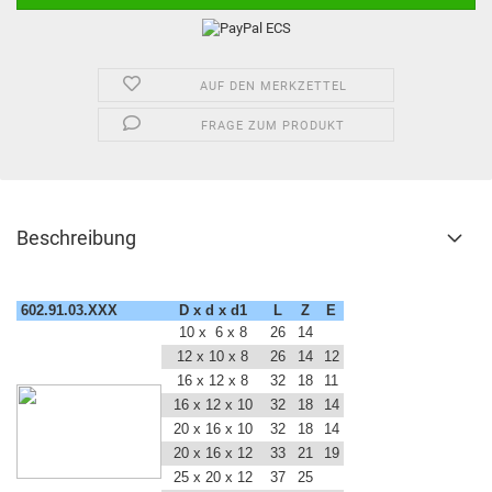
AUF DEN MERKZETTEL
FRAGE ZUM PRODUKT
Beschreibung
602.91.03.XXX
D x d x d1
L
Z
E
10 x 6 x 8
26
14
12 x 10 x 8
26
14
12
16 x 12 x 8
32
18
11
16 x 12 x 10
32
18
14
20 x 16 x 10
32
18
14
20 x 16 x 12
33
21
19
25 x 20 x 12
37
25