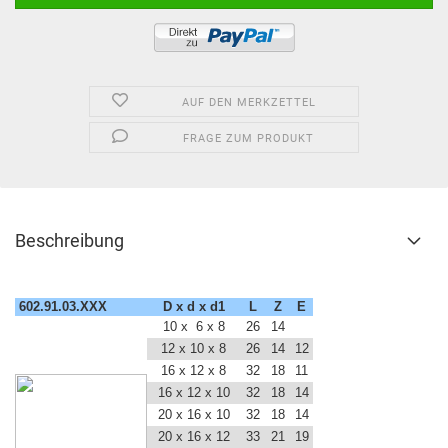
AUF DEN MERKZETTEL
FRAGE ZUM PRODUKT
Beschreibung
602.91.03.XXX
D x d x d1
L
Z
E
10 x 6 x 8
26
14
12 x 10 x 8
26
14
12
16 x 12 x 8
32
18
11
16 x 12 x 10
32
18
14
20 x 16 x 10
32
18
14
20 x 16 x 12
33
21
19