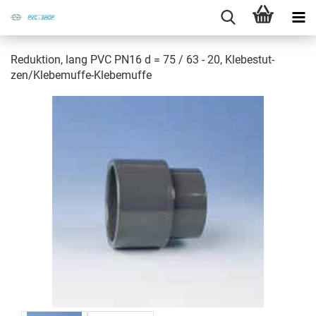
Re­duk­ti­on, lang PVC PN16 d = 75 / 63 - 20, Kle­be­stut­
zen/Klebemuffe-​Klebemuffe