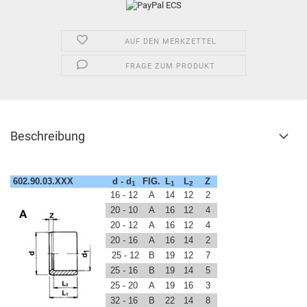
AUF DEN MERKZETTEL
FRAGE ZUM PRODUKT
Beschreibung
602.90.03.XXX
d - d
FIG.
L
L
Z
1
1
2
16 - 12
A
14
12
2
20 - 10
A
16
12
4
20 - 12
A
16
12
4
20 - 16
A
16
14
2
25 - 12
B
19
12
7
25 - 16
B
19
14
5
25 - 20
A
19
16
3
32 - 16
B
22
14
8