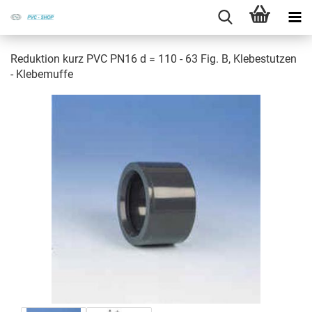
Re­duk­ti­on kurz PVC PN16 d = 110 - 63 Fig. B, Kle­be­stut­zen
- Kle­be­muf­fe