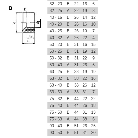
32 - 20
B
22
16
6
32 - 25
A
22
19
3
40 - 16
B
26
14
12
40 - 20
B
26
16
10
40 - 25
B
26
19
7
40 - 32
A
26
22
4
50 - 20
B
31
16
15
50 - 25
B
31
19
12
50 - 32
B
31
22
9
50 - 40
A
31
26
5
63 - 25
B
38
19
19
63 - 32
B
38
22
16
63 - 40
B
38
26
12
63 - 50
A
38
31
7
75 - 32
B
44
22
22
75 - 40
B
44
26
18
75 - 50
B
44
31
13
75 - 63
A
44
38
6
90 - 40
B
51
26
25
90 - 50
B
51
31
20