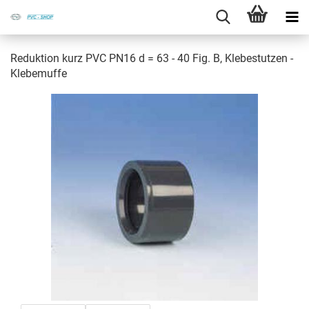
Re­duk­ti­on kurz PVC PN16 d = 63 - 40 Fig. B, Kle­be­stut­zen -
Kle­be­muf­fe