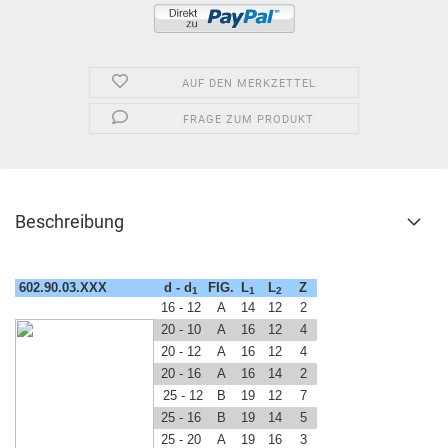
AUF DEN MERKZETTEL
FRAGE ZUM PRODUKT
Beschreibung
602.90.03.XXX
d - d
FIG.
L
L
Z
1
1
2
16 - 12
A
14
12
2
20 - 10
A
16
12
4
20 - 12
A
16
12
4
20 - 16
A
16
14
2
25 - 12
B
19
12
7
25 - 16
B
19
14
5
25 - 20
A
19
16
3