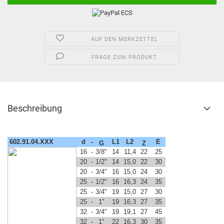
AUF DEN MERKZETTEL
FRAGE ZUM PRODUKT
Beschreibung
602.91.04.XXX
d
-
L1
L2
E
G
Z
16
-
3/8"
14
11,4
22
25
20
-
1/2"
14
15,0
22
30
20
-
3/4"
16
15,0
24
30
25
-
1/2"
16
16,3
24
35
25
-
3/4"
19
15,0
27
30
25
-
1"
19
16,3
27
35
32
-
3/4"
19
19,1
27
45
32
-
1"
22
16,3
30
35