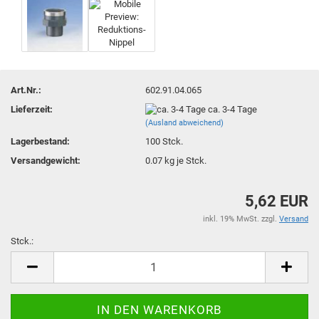
Art.Nr.:
602.91.04.065
Lieferzeit:
ca. 3-4 Tage
(Ausland abweichend)
Lagerbestand:
100
Stck.
Versandgewicht:
0.07
kg je Stck.
5,62 EUR
inkl. 19% MwSt. zzgl.
Versand
Stck.:
Stck.