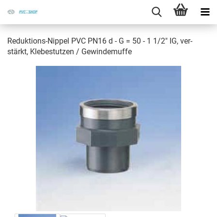
Reduktions-​Nippel PVC PN16 d - G = 50 - 1 1/2" IG, ver­
stärkt, Kle­be­stut­zen / Ge­win­de­muf­fe