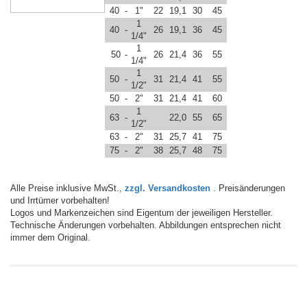
40
-
1"
22
19,1
30
45
1
40
-
26
19,1
36
45
1/4"
1
50
-
26
21,4
36
55
1/4"
1
50
-
31
21,4
41
55
1/2"
50
-
2"
31
21,4
41
60
1
63
-
22,0
55
65
1/2"
63
-
2"
31
25,7
41
75
75
-
2"
38
25,7
48
75
Alle Preise inklusive MwSt.,
zzgl. Versandkosten
. Preisänderungen
und Irrtümer vorbehalten!
Logos und Markenzeichen sind Eigentum der jeweiligen Hersteller.
Technische Änderungen vorbehalten. Abbildungen entsprechen nicht
immer dem Original.