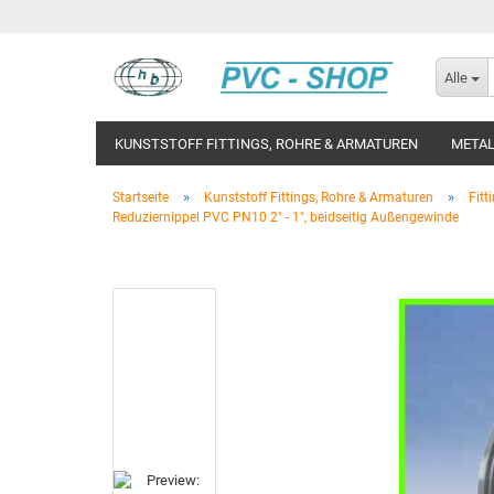
Alle
KUNSTSTOFF FITTINGS, ROHRE & ARMATUREN
METAL
»
»
Startseite
Kunststoff Fittings, Rohre & Armaturen
Fitt
Reduziernippel PVC PN10 2" - 1", beidseitig Außengewinde