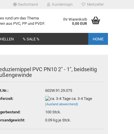
Deutschland
Kundenlogin
Merkzettel
lles rund um das Thema
Ihr Warenkorb
uren aus PVC, PP und PVDF.
0,00 EUR
CHELLEN
% SALE %
HOME
­du­zier­nip­pel PVC PN10 2" - 1", beid­sei­tig
u­ßen­ge­win­de
rstellen
t.Nr.:
602W.91.29.075
rt vergessen?
eferzeit:
ca. 3-4 Tage
(Ausland abweichend)
gerbestand:
100
Stck.
rsandgewicht:
0.09
kg je Stck.