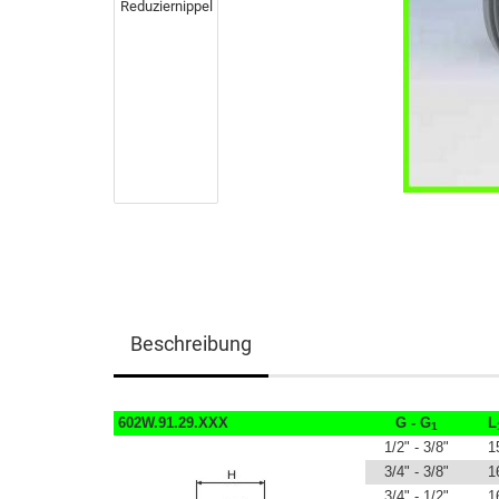
Beschreibung
602W.91.29.XXX
G - G
L
1
1/2" - 3/8"
1
3/4" - 3/8"
1
3/4" - 1/2"
1