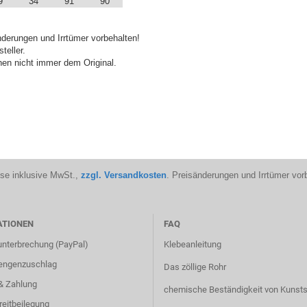
9
34
91
90
derungen und Irrtümer vorbehalten!
teller.
en nicht immer dem Original.
ise inklusive MwSt.,
zzgl. Versandkosten
. Preisänderungen und Irrtümer vor
ATIONEN
FAQ
unterbrechung (PayPal)
Klebeanleitung
engenzuschlag
Das zöllige Rohr
& Zahlung
chemische Beständigkeit von Kunsts
reitbeilegung