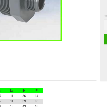
St
St
L
H
F
1
2
5
11
36
14
6
11
39
18
6
15
43
18