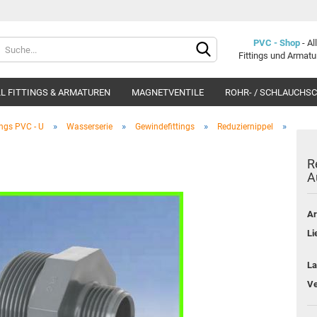
Lieferland
PVC - Shop
- A
Fittings und Armat
L FITTINGS & ARMATUREN
MAGNETVENTILE
ROHR- / SCHLAUCHS
»
»
»
»
ings PVC - U
Wasserserie
Gewindefittings
Reduziernippel
Re
A
Konto e
Ar
Passwo
Li
La
Ve