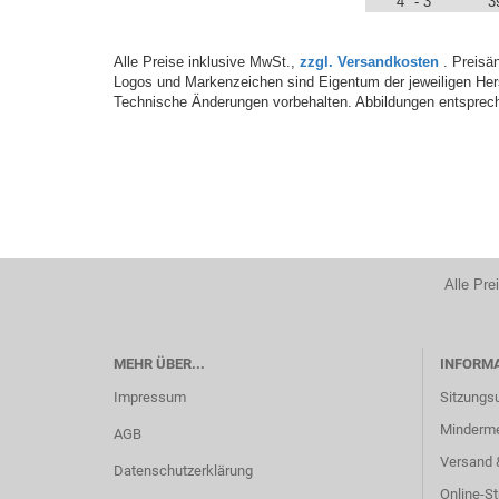
4" - 3"
3
Alle Preise inklusive MwSt.,
zzgl. Versandkosten
. Preisän
Logos und Markenzeichen sind Eigentum der jeweiligen Hers
Technische Änderungen vorbehalten. Abbildungen entsprech
Alle Pre
MEHR ÜBER...
INFORM
Impressum
Sitzungs
Minderm
AGB
Versand 
Datenschutzerklärung
Online-St