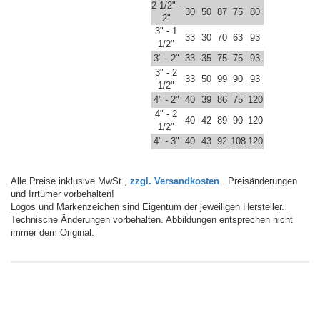
2 1/2" -
30
50
87
75
80
2"
3" - 1
33
30
70
63
93
1/2"
3" - 2"
33
35
75
75
93
3" - 2
33
50
99
90
93
1/2"
4" - 2"
40
39
86
75
120
4" - 2
40
42
89
90
120
1/2"
4" - 3"
40
43
92
108
120
Alle Preise inklusive MwSt.,
zzgl. Versandkosten
. Preisänderungen
und Irrtümer vorbehalten!
Logos und Markenzeichen sind Eigentum der jeweiligen Hersteller.
Technische Änderungen vorbehalten. Abbildungen entsprechen nicht
immer dem Original.