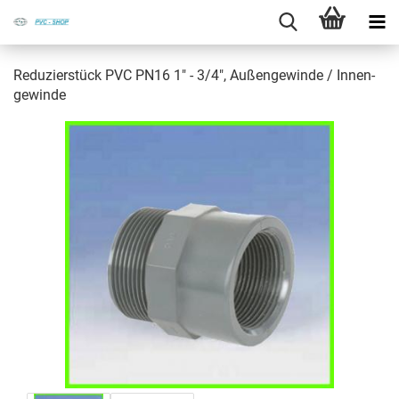
Re­du­zier­stück PVC PN16 1" - 3/4", Au­ßen­ge­win­de / In­nen­
ge­win­de