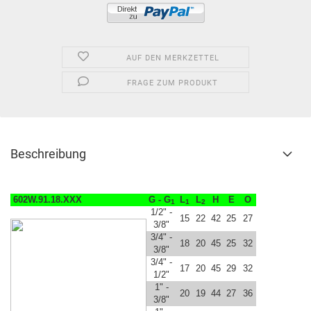
AUF DEN MERKZETTEL
FRAGE ZUM PRODUKT
Beschreibung
602W.91.18.XXX
G - G
L
L
H
E
O
1
1
2
1/2" -
15
22
42
25
27
3/8"
3/4" -
18
20
45
25
32
3/8"
3/4" -
17
20
45
29
32
1/2"
1" -
20
19
44
27
36
3/8"