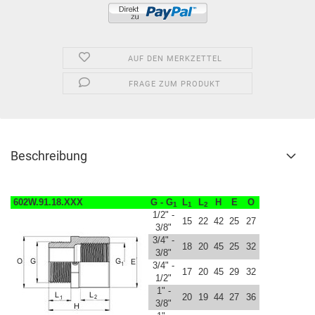
AUF DEN MERKZETTEL
FRAGE ZUM PRODUKT
Beschreibung
602W.91.18.XXX
G - G
L
L
H
E
O
1
1
2
1/2" -
15
22
42
25
27
3/8"
3/4" -
18
20
45
25
32
3/8"
3/4" -
17
20
45
29
32
1/2"
1" -
20
19
44
27
36
3/8"