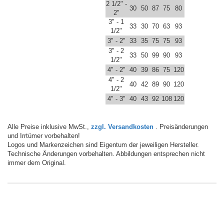
2 1/2" -
30
50
87
75
80
2"
3" - 1
33
30
70
63
93
1/2"
3" - 2"
33
35
75
75
93
3" - 2
33
50
99
90
93
1/2"
4" - 2"
40
39
86
75
120
4" - 2
40
42
89
90
120
1/2"
4" - 3"
40
43
92
108
120
Alle Preise inklusive MwSt.,
zzgl. Versandkosten
. Preisänderungen
und Irrtümer vorbehalten!
Logos und Markenzeichen sind Eigentum der jeweiligen Hersteller.
Technische Änderungen vorbehalten. Abbildungen entsprechen nicht
immer dem Original.