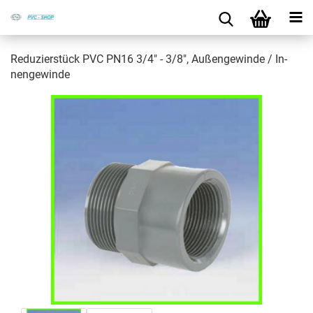
Re­du­zier­stück PVC PN16 3/4" - 3/8", Au­ßen­ge­win­de / In­
nen­ge­win­de