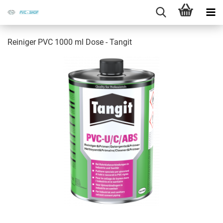
Rei­ni­ger PVC 1000 ml Dose - Tan­git