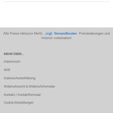
Alle Preise inklusive MwSt.,
zzgl. Versandkosten
. Preisänderungen und
Irrtümer vorbehalten!
MEHR ÜBER...
Impressum
AGB
Datenschutzerklärung
Widerrufsrecht & Widerrufsformular
Kontakt / Kontaktformular
Cookie Einstellungen