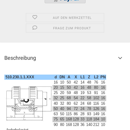
AUF DEN MERKZETTEL
FRAGE ZUM PRODUKT
Beschreibung
510.230.1.1.XXX
d
DN
A
X
L1
Z
L2
PN
16
10
50
42
14
48
76
16
20
15
50
42
16
48
80
16
25
20
59
48
19
53
91
16
32
25
68
54
22
58
102
16
40
32
80
62
24
68
116
16
50
40
94
72
24
78
126
16
63
50
115
86
28
93
149
16
75
65
168
128
33
118
184
10
90
80
168
128
36
140
212
10
- federbelastet