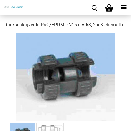
Rück­schlag­ven­til PVC/EPDM PN16 d = 63, 2 x Kle­be­muf­fe