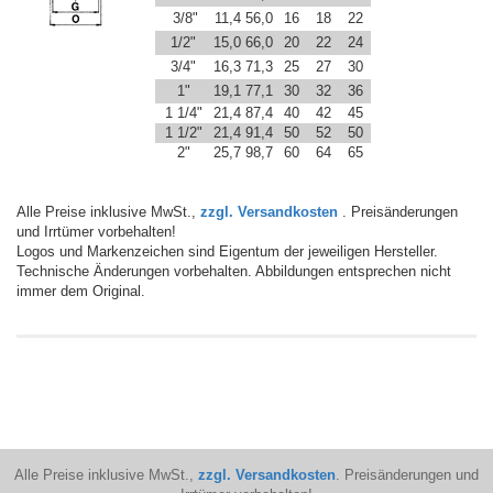
3/8"
11,4
56,0
16
18
22
1/2"
15,0
66,0
20
22
24
3/4"
16,3
71,3
25
27
30
1"
19,1
77,1
30
32
36
1 1/4"
21,4
87,4
40
42
45
1 1/2"
21,4
91,4
50
52
50
2"
25,7
98,7
60
64
65
Alle Preise inklusive MwSt.,
zzgl. Versandkosten
. Preisänderungen
und Irrtümer vorbehalten!
Logos und Markenzeichen sind Eigentum der jeweiligen Hersteller.
Technische Änderungen vorbehalten. Abbildungen entsprechen nicht
immer dem Original.
Alle Preise inklusive MwSt.,
zzgl. Versandkosten
. Preisänderungen und