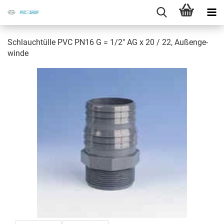
Schlauch­tül­le PVC PN16 G = 1/2" AG x 20 / 22, Au­ßen­ge­
win­de