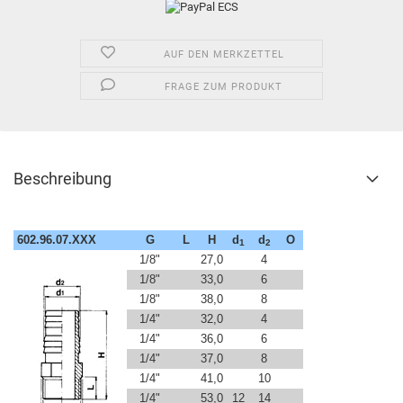
AUF DEN MERKZETTEL
FRAGE ZUM PRODUKT
Beschreibung
602.96.07.XXX
G
L
H
d
d
O
1
2
1/8"
27,0
4
1/8"
33,0
6
1/8"
38,0
8
1/4"
32,0
4
1/4"
36,0
6
1/4"
37,0
8
1/4"
41,0
10
1/4"
53,0
12
14