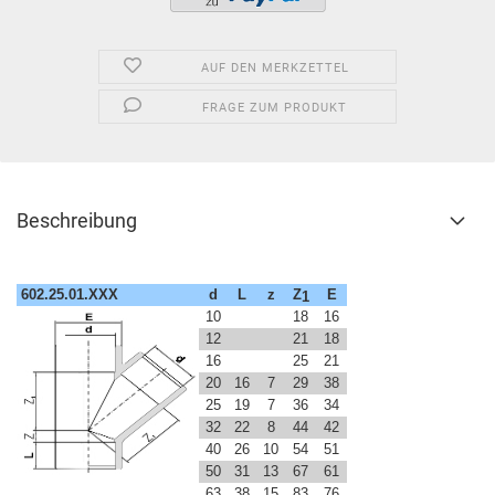
AUF DEN MERKZETTEL
FRAGE ZUM PRODUKT
Beschreibung
602.25.01.XXX
d
L
z
Z
E
1
10
18
16
12
21
18
16
25
21
20
16
7
29
38
25
19
7
36
34
32
22
8
44
42
40
26
10
54
51
50
31
13
67
61
63
38
15
83
76