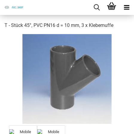
T - Stück 45°, PVC PN16 d = 10 mm, 3 x Kle­be­muf­fe