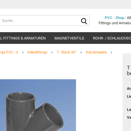
Lieferland
PVC - Shop
- A
Fittings und Armat
L FITTINGS & ARMATUREN
MAGNETVENTILE
ROHR- / SCHLAUCHS
»
»
»
»
ings PVC - U
Klebefittings
T - Stück 45°
Industrieserie
T
b
Konto e
Ar
Passwo
Li
La
Ve