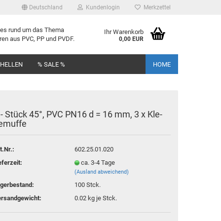
Deutschland
Kundenlogin
Merkzettel
lles rund um das Thema
Ihr Warenkorb
uren aus PVC, PP und PVDF.
0,00 EUR
CHELLEN
% SALE %
HOME
 - Stück 45°, PVC PN16 d = 16 mm, 3 x Kle­
e­muf­fe
rstellen
t.Nr.:
602.25.01.020
rt vergessen?
eferzeit:
ca. 3-4 Tage
(Ausland abweichend)
gerbestand:
100
Stck.
rsandgewicht:
0.02
kg je Stck.