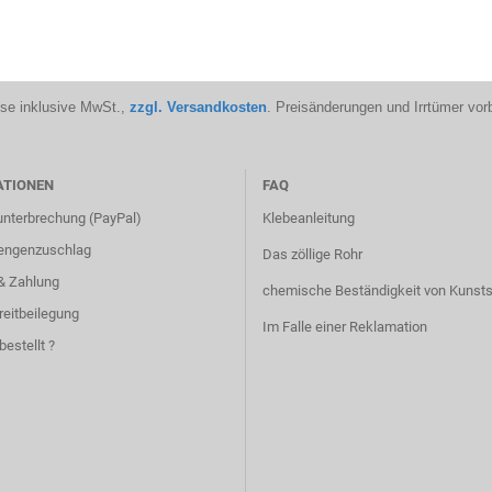
ise inklusive MwSt.,
zzgl. Versandkosten
. Preisänderungen und Irrtümer vor
ATIONEN
FAQ
unterbrechung (PayPal)
Klebeanleitung
engenzuschlag
Das zöllige Rohr
& Zahlung
chemische Beständigkeit von Kunsts
reitbeilegung
Im Falle einer Reklamation
bestellt ?