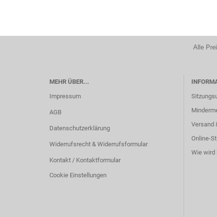
Alle Pre
MEHR ÜBER...
INFORM
Impressum
Sitzungs
Minderm
AGB
Versand 
Datenschutzerklärung
Online-St
Widerrufsrecht & Widerrufsformular
Wie wird 
Kontakt / Kontaktformular
Cookie Einstellungen