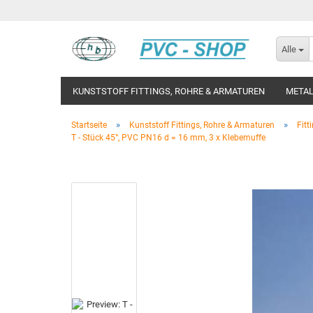
Alle
KUNSTSTOFF FITTINGS, ROHRE & ARMATUREN
METAL
»
»
Startseite
Kunststoff Fittings, Rohre & Armaturen
Fitt
T - Stück 45°, PVC PN16 d = 16 mm, 3 x Klebemuffe