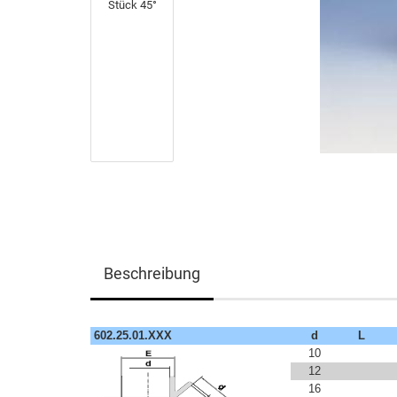
Beschreibung
602.25.01.XXX
d
L
10
12
16