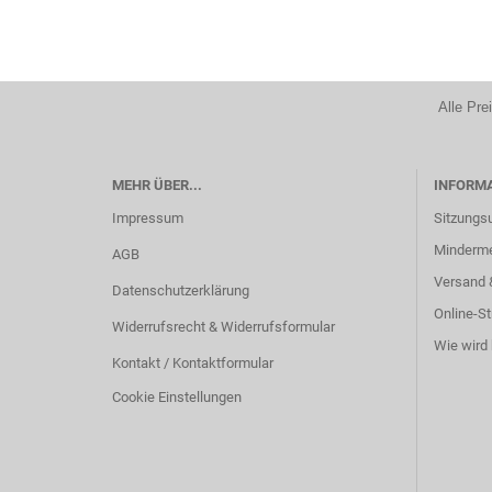
Alle Pre
MEHR ÜBER...
INFORM
Impressum
Sitzungs
Minderm
AGB
Versand 
Datenschutzerklärung
Online-St
Widerrufsrecht & Widerrufsformular
Wie wird 
Kontakt / Kontaktformular
Cookie Einstellungen