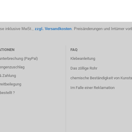
ise inklusive MwSt.,
zzgl. Versandkosten
. Preisänderungen und Irrtümer vor
ATIONEN
FAQ
unterbrechung (PayPal)
Klebeanleitung
engenzuschlag
Das zöllige Rohr
& Zahlung
chemische Beständigkeit von Kunsts
reitbeilegung
Im Falle einer Reklamation
bestellt ?