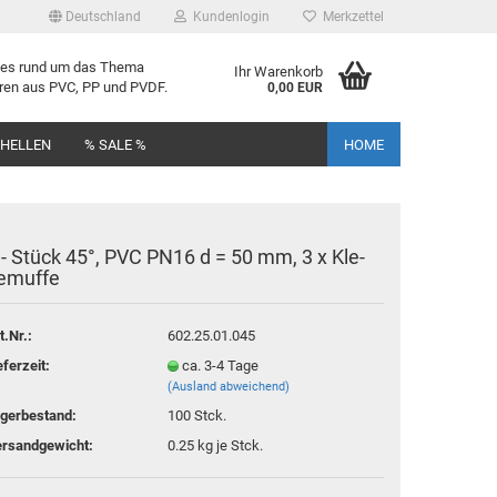
Deutschland
Kundenlogin
Merkzettel
lles rund um das Thema
Ihr Warenkorb
uren aus PVC, PP und PVDF.
0,00 EUR
CHELLEN
% SALE %
HOME
 - Stück 45°, PVC PN16 d = 50 mm, 3 x Kle­
e­muf­fe
rstellen
t.Nr.:
602.25.01.045
rt vergessen?
eferzeit:
ca. 3-4 Tage
(Ausland abweichend)
gerbestand:
100
Stck.
rsandgewicht:
0.25
kg je Stck.