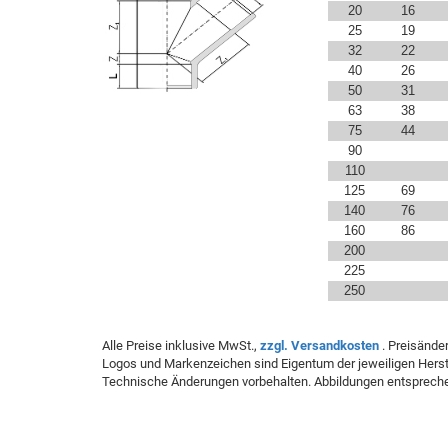
20
16
25
19
32
22
40
26
50
31
63
38
75
44
90
110
125
69
140
76
160
86
200
225
250
Alle Preise inklusive MwSt.,
zzgl. Versandkosten
. Preisände
Logos und Markenzeichen sind Eigentum der jeweiligen Herste
Technische Änderungen vorbehalten. Abbildungen entspreche