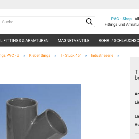
Lieferland
PVC - Shop
- A
Fittings und Armat
L FITTINGS & ARMATUREN
MAGNETVENTILE
ROHR- / SCHLAUCHS
»
»
»
»
ings PVC - U
Klebefittings
T - Stück 45°
Industrieserie
T
b
Konto e
Ar
Passwo
Li
La
Ve