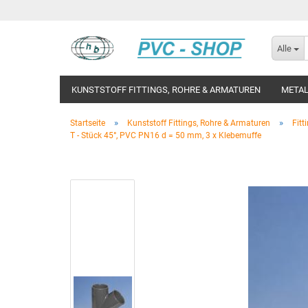
Alle
KUNSTSTOFF FITTINGS, ROHRE & ARMATUREN
METAL
»
»
Startseite
Kunststoff Fittings, Rohre & Armaturen
Fitt
T - Stück 45°, PVC PN16 d = 50 mm, 3 x Klebemuffe