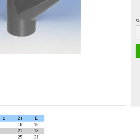
St
St
z
Z
E
1
18
16
21
18
25
21