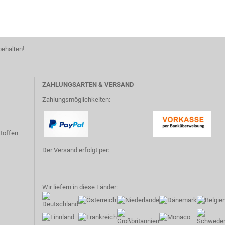
behalten!
ZAHLUNGSARTEN & VERSAND
Zahlungsmöglichkeiten:
toffen
Der Versand erfolgt per:
Wir liefern in diese Länder: