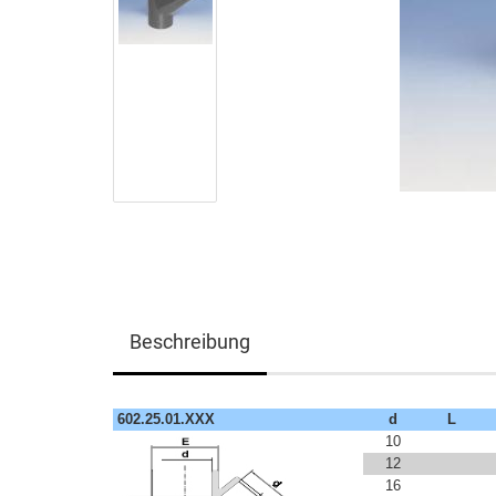
Beschreibung
602.25.01.XXX
d
L
10
12
16