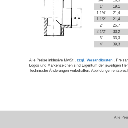
3/4"
16,3
1"
19,1
1 1/4"
21,4
1 1/2"
21,4
2"
25,7
2 1/2"
30,2
3"
33,3
4"
39,3
Alle Preise inklusive MwSt.,
zzgl. Versandkosten
. Preisän
Logos und Markenzeichen sind Eigentum der jeweiligen Hers
Technische Änderungen vorbehalten. Abbildungen entsprech
Alle Pre