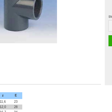
St
St
z
E
11,6
23
12,0
28