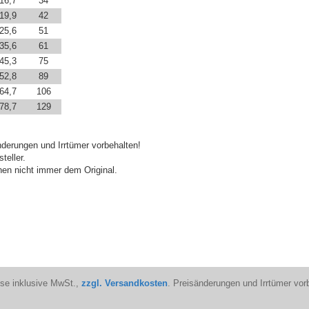
16,7
34
19,9
42
25,6
51
35,6
61
45,3
75
52,8
89
64,7
106
78,7
129
derungen und Irrtümer vorbehalten!
teller.
en nicht immer dem Original.
ise inklusive MwSt.,
zzgl. Versandkosten
. Preisänderungen und Irrtümer vor