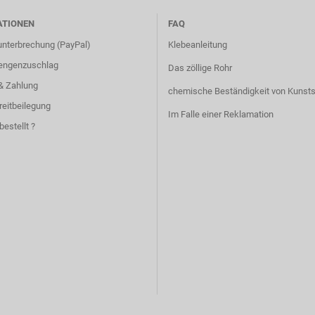
ATIONEN
FAQ
unterbrechung (PayPal)
Klebeanleitung
engenzuschlag
Das zöllige Rohr
& Zahlung
chemische Beständigkeit von Kunsts
reitbeilegung
Im Falle einer Reklamation
bestellt ?