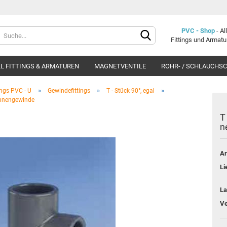
Lieferland
PVC - Shop
- A
Fittings und Armat
L FITTINGS & ARMATUREN
MAGNETVENTILE
ROHR- / SCHLAUCHS
»
»
»
ings PVC - U
Gewindefittings
T - Stück 90°, egal
 Innengewinde
T
n
Konto e
Ar
Passwo
Li
La
Ve