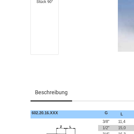
Beschreibung
602.20.16.XXX
G
L
3/8"
11,4
1/2"
15,0