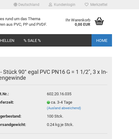
Deutschland
Kundenlogin
Merkzettel
lles rund um das Thema
Ihr Warenkorb
uren aus PVC, PP und PVDF.
0,00 EUR
CHELLEN
% SALE %
HOME
 - Stück 90° egal PVC PN16 G = 1 1/2", 3 x In­
en­ge­win­de
rstellen
t.Nr.:
602.20.16.035
rt vergessen?
eferzeit:
ca. 3-4 Tage
(Ausland abweichend)
gerbestand:
100
Stck.
rsandgewicht:
0.24
kg je Stck.