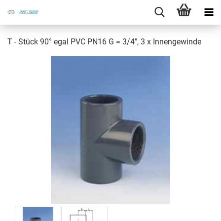
T - Stück 90° egal PVC PN16 G = 3/4", 3 x In­nen­ge­win­de