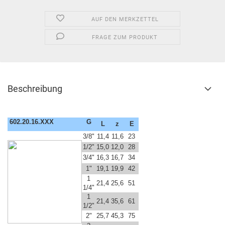
AUF DEN MERKZETTEL
FRAGE ZUM PRODUKT
Beschreibung
602.20.16.XXX
G
L
z
E
3/8"
11,4
11,6
23
1/2"
15,0
12,0
28
3/4"
16,3
16,7
34
1"
19,1
19,9
42
1
21,4
25,6
51
1/4"
1
21,4
35,6
61
1/2"
2"
25,7
45,3
75