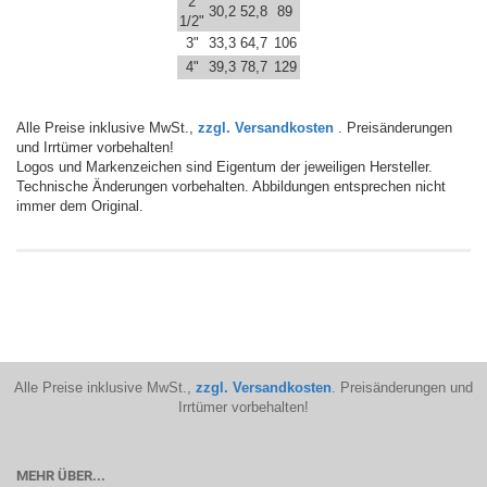
2
30,2
52,8
89
1/2"
3"
33,3
64,7
106
4"
39,3
78,7
129
Alle Preise inklusive MwSt.,
zzgl. Versandkosten
. Preisänderungen
und Irrtümer vorbehalten!
Logos und Markenzeichen sind Eigentum der jeweiligen Hersteller.
Technische Änderungen vorbehalten. Abbildungen entsprechen nicht
immer dem Original.
Alle Preise inklusive MwSt.,
zzgl. Versandkosten
. Preisänderungen und
Irrtümer vorbehalten!
MEHR ÜBER...