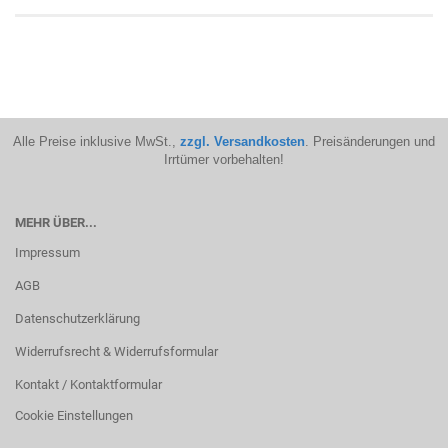
Alle Preise inklusive MwSt.,
zzgl. Versandkosten
. Preisänderungen und
Irrtümer vorbehalten!
MEHR ÜBER...
Impressum
AGB
Datenschutzerklärung
Widerrufsrecht & Widerrufsformular
Kontakt / Kontaktformular
Cookie Einstellungen