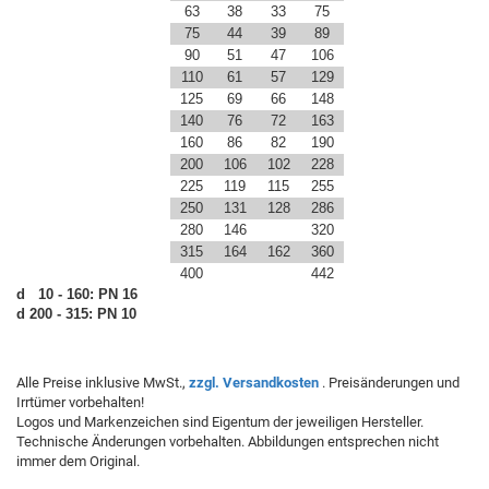
63
38
33
75
75
44
39
89
90
51
47
106
110
61
57
129
125
69
66
148
140
76
72
163
160
86
82
190
200
106
102
228
225
119
115
255
250
131
128
286
280
146
320
315
164
162
360
400
442
d 10 - 160: PN 16
d 200 - 315: PN 10
Alle Preise inklusive MwSt.,
zzgl. Versandkosten
. Preisänderungen und
Irrtümer vorbehalten!
Logos und Markenzeichen sind Eigentum der jeweiligen Hersteller.
Technische Änderungen vorbehalten. Abbildungen entsprechen nicht
immer dem Original.