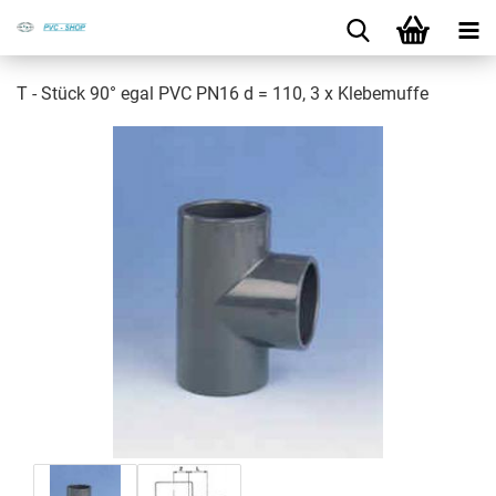
T - Stück 90° egal PVC PN16 d = 110, 3 x Kle­be­muf­fe