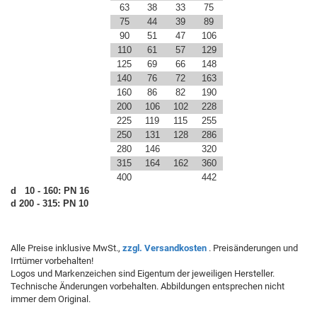
63
38
33
75
75
44
39
89
90
51
47
106
110
61
57
129
125
69
66
148
140
76
72
163
160
86
82
190
200
106
102
228
225
119
115
255
250
131
128
286
280
146
320
315
164
162
360
400
442
d 10 - 160: PN 16
d 200 - 315: PN 10
Alle Preise inklusive MwSt.,
zzgl. Versandkosten
. Preisänderungen und
Irrtümer vorbehalten!
Logos und Markenzeichen sind Eigentum der jeweiligen Hersteller.
Technische Änderungen vorbehalten. Abbildungen entsprechen nicht
immer dem Original.