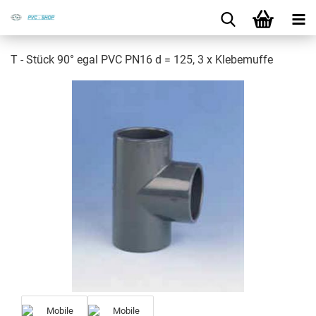
T - Stück 90° egal PVC PN16 d = 125, 3 x Kle­be­muf­fe