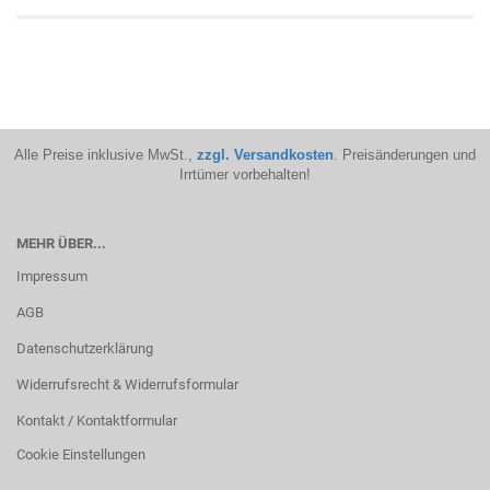
Alle Preise inklusive MwSt.,
zzgl. Versandkosten
. Preisänderungen und
Irrtümer vorbehalten!
MEHR ÜBER...
Impressum
AGB
Datenschutzerklärung
Widerrufsrecht & Widerrufsformular
Kontakt / Kontaktformular
Cookie Einstellungen