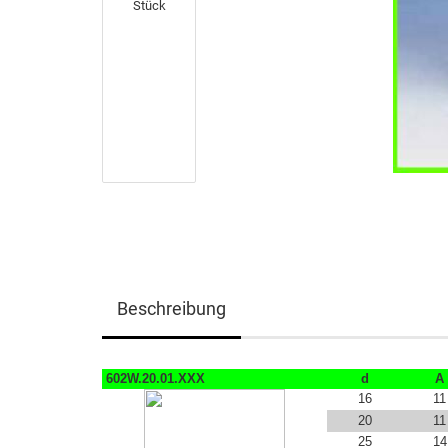
Beschreibung
602W.20.01.XXX
d
A
16
11
20
11
25
14