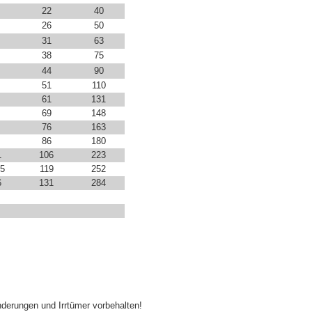
22
40
26
50
31
63
38
75
44
90
51
110
61
131
69
148
76
163
86
180
1
106
223
,5
119
252
6
131
284
derungen und Irrtümer vorbehalten!