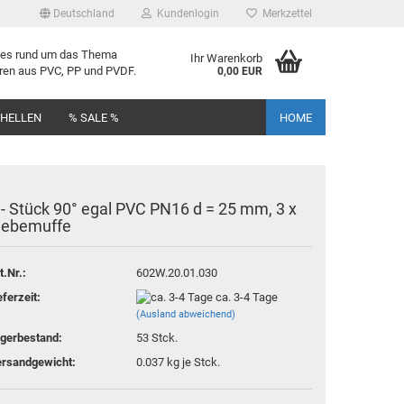
Deutschland
Kundenlogin
Merkzettel
lles rund um das Thema
Ihr Warenkorb
uren aus PVC, PP und PVDF.
0,00 EUR
CHELLEN
% SALE %
HOME
 - Stück 90° egal PVC PN16 d = 25 mm, 3 x
le­be­muf­fe
rstellen
t.Nr.:
602W.20.01.030
rt vergessen?
eferzeit:
ca. 3-4 Tage
(Ausland abweichend)
gerbestand:
53
Stck.
rsandgewicht:
0.037
kg je Stck.