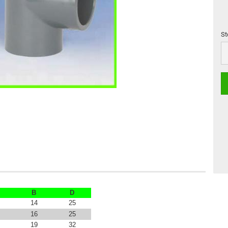
St
St
B
D
14
25
16
25
19
32