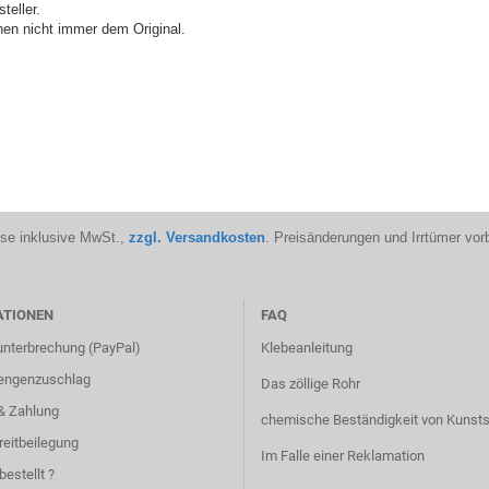
teller.
en nicht immer dem Original.
ise inklusive MwSt.,
zzgl. Versandkosten
. Preisänderungen und Irrtümer vor
ATIONEN
FAQ
unterbrechung (PayPal)
Klebeanleitung
engenzuschlag
Das zöllige Rohr
& Zahlung
chemische Beständigkeit von Kunsts
reitbeilegung
Im Falle einer Reklamation
bestellt ?