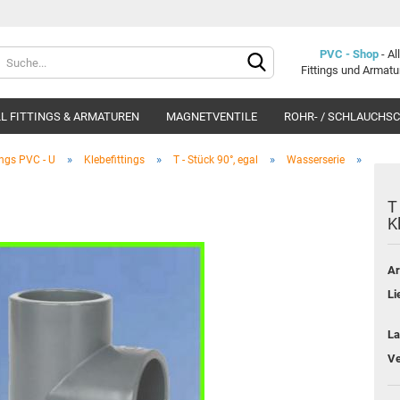
Lieferland
PVC - Shop
- A
Fittings und Armat
L FITTINGS & ARMATUREN
MAGNETVENTILE
ROHR- / SCHLAUCHS
»
»
»
»
ings PVC - U
Klebefittings
T - Stück 90°, egal
Wasserserie
T
K
Konto e
Ar
Passwo
Li
La
Ve