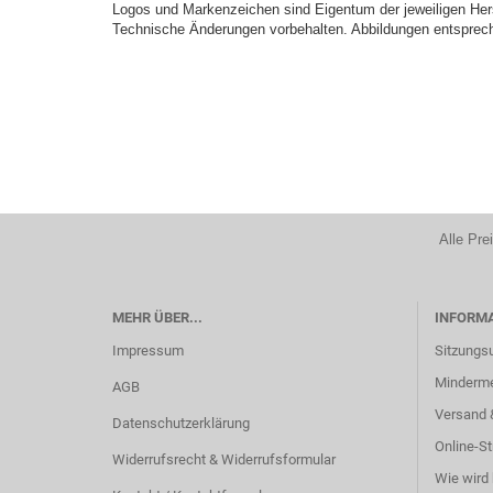
Logos und Markenzeichen sind Eigentum der jeweiligen Hers
Technische Änderungen vorbehalten. Abbildungen entsprech
Alle Pre
MEHR ÜBER...
INFORM
Impressum
Sitzungs
Minderm
AGB
Versand 
Datenschutzerklärung
Online-St
Widerrufsrecht & Widerrufsformular
Wie wird 