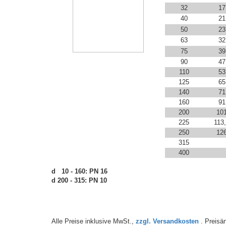
32
17
40
21
50
23
63
32
75
39
90
47
110
53
125
65
140
71
160
91
200
10
225
113
250
12
315
400
d 10 - 160: PN 16
d 200 - 315: PN 10
Alle Preise inklusive MwSt.,
zzgl. Versandkosten
. Preisän