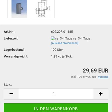
Art.Nr.:
602.20R.01.185
Lieferzeit:
ca. 3-4 Tage
(Ausland abweichend)
Lagerbestand:
100
Stck.
Versandgewicht:
1.25
kg je Stck.
29,69 EUR
inkl. 19% MwSt. zzgl.
Versand
Stck.:
Stck.