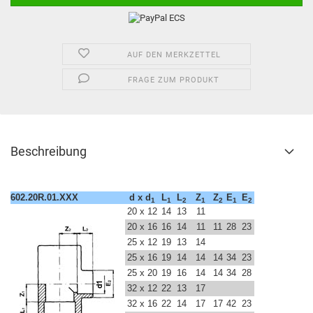
AUF DEN MERKZETTEL
FRAGE ZUM PRODUKT
Beschreibung
602.20R.01.XXX
d x d
L
L
Z
Z
E
E
1
1
2
1
2
1
2
20 x 12
14
13
11
20 x 16
16
14
11
11
28
23
25 x 12
19
13
14
25 x 16
19
14
14
14
34
23
25 x 20
19
16
14
14
34
28
32 x 12
22
13
17
32 x 16
22
14
17
17
42
23