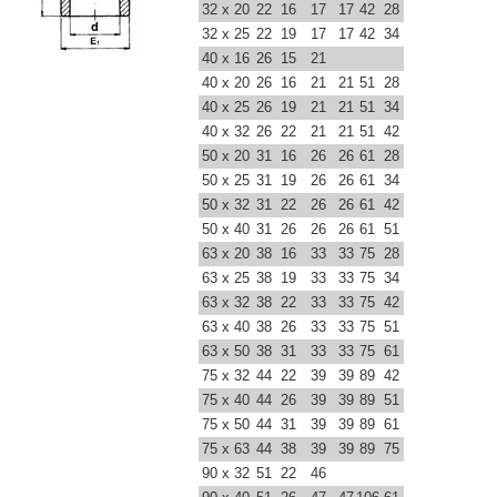
32 x 20
22
16
17
17
42
28
32 x 25
22
19
17
17
42
34
40 x 16
26
15
21
40 x 20
26
16
21
21
51
28
40 x 25
26
19
21
21
51
34
40 x 32
26
22
21
21
51
42
50 x 20
31
16
26
26
61
28
50 x 25
31
19
26
26
61
34
50 x 32
31
22
26
26
61
42
50 x 40
31
26
26
26
61
51
63 x 20
38
16
33
33
75
28
63 x 25
38
19
33
33
75
34
63 x 32
38
22
33
33
75
42
63 x 40
38
26
33
33
75
51
63 x 50
38
31
33
33
75
61
75 x 32
44
22
39
39
89
42
75 x 40
44
26
39
39
89
51
75 x 50
44
31
39
39
89
61
75 x 63
44
38
39
39
89
75
90 x 32
51
22
46