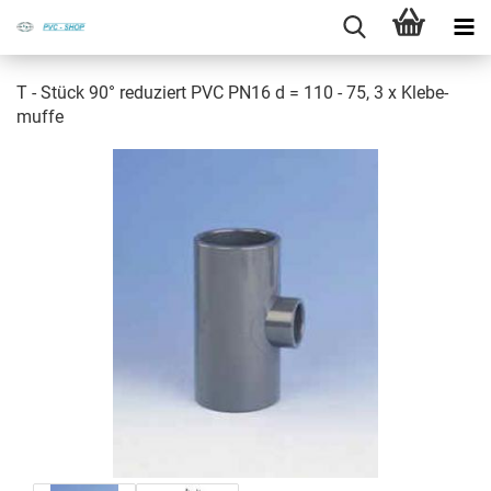
T - Stück 90° re­du­ziert PVC PN16 d = 110 - 75, 3 x Kle­be­
muf­fe