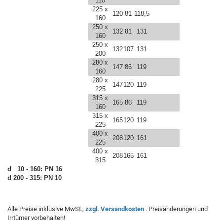
110
225 x
120
81
118,5
160
250 x
132
81
131
160
250 x
132
107
131
200
280 x
147
86
119
160
280 x
147
120
119
225
315 x
165
86
119
160
315 x
165
120
119
225
400 x
208
120
161
225
400 x
208
165
161
315
d 10 - 160: PN 16
d 200 - 315: PN 10
Alle Preise inklusive MwSt.,
zzgl. Versandkosten
. Preisänderungen und
Irrtümer vorbehalten!