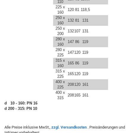
110
225 x
120
81
118,5
160
250 x
132
81
131
160
250 x
132
107
131
200
280 x
147
86
119
160
280 x
147
120
119
225
315 x
165
86
119
160
315 x
165
120
119
225
400 x
208
120
161
225
400 x
208
165
161
315
d 10 - 160: PN 16
d 200 - 315: PN 10
Alle Preise inklusive MwSt.,
zzgl. Versandkosten
. Preisänderungen und
Irrtümer vorbehalten!