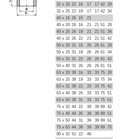
32 x 20
22
16
17
17
42
28
32 x 25
22
19
17
17
42
34
40 x 16
26
15
21
40 x 20
26
16
21
21
51
28
40 x 25
26
19
21
21
51
34
40 x 32
26
22
21
21
51
42
50 x 20
31
16
26
26
61
28
50 x 25
31
19
26
26
61
34
50 x 32
31
22
26
26
61
42
50 x 40
31
26
26
26
61
51
63 x 20
38
16
33
33
75
28
63 x 25
38
19
33
33
75
34
63 x 32
38
22
33
33
75
42
63 x 40
38
26
33
33
75
51
63 x 50
38
31
33
33
75
61
75 x 32
44
22
39
39
89
42
75 x 40
44
26
39
39
89
51
75 x 50
44
31
39
39
89
61
75 x 63
44
38
39
39
89
75
90 x 32
51
22
46