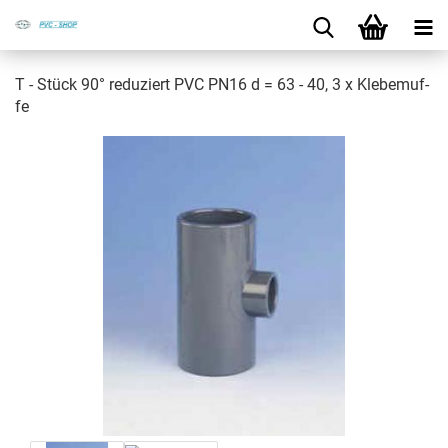
T - Stück 90° re­du­ziert PVC PN16 d = 63 - 40, 3 x Kle­be­muf­
fe