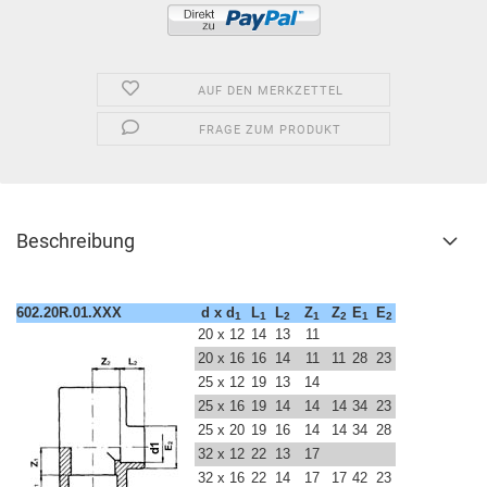
AUF DEN MERKZETTEL
FRAGE ZUM PRODUKT
Beschreibung
602.20R.01.XXX
d x d
L
L
Z
Z
E
E
1
1
2
1
2
1
2
20 x 12
14
13
11
20 x 16
16
14
11
11
28
23
25 x 12
19
13
14
25 x 16
19
14
14
14
34
23
25 x 20
19
16
14
14
34
28
32 x 12
22
13
17
32 x 16
22
14
17
17
42
23