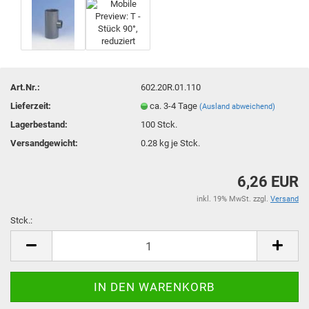
Art.Nr.:
602.20R.01.110
Lieferzeit:
ca. 3-4 Tage
(Ausland abweichend)
Lagerbestand:
100
Stck.
Versandgewicht:
0.28
kg je Stck.
6,26 EUR
inkl. 19% MwSt. zzgl.
Versand
Stck.:
Stck.