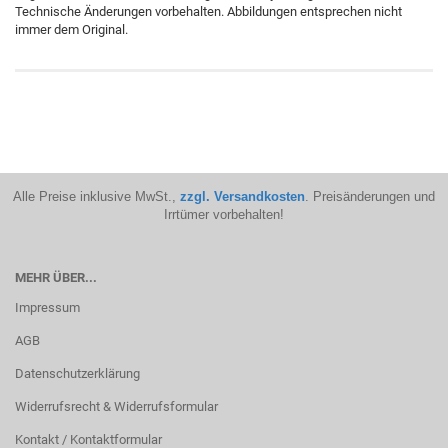
Technische Änderungen vorbehalten. Abbildungen entsprechen nicht
immer dem Original.
Alle Preise inklusive MwSt.,
zzgl. Versandkosten
. Preisänderungen und
Irrtümer vorbehalten!
MEHR ÜBER...
Impressum
AGB
Datenschutzerklärung
Widerrufsrecht & Widerrufsformular
Kontakt / Kontaktformular