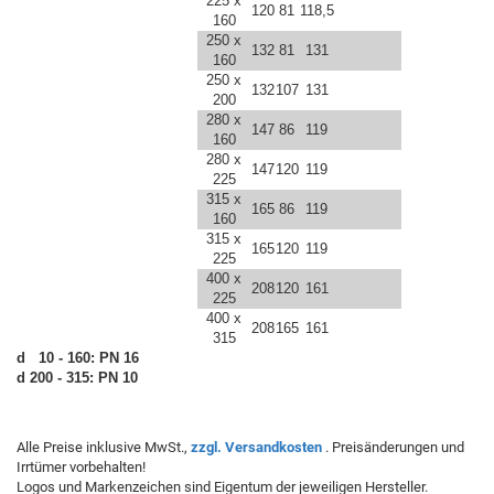
225 x
120
81
118,5
160
250 x
132
81
131
160
250 x
132
107
131
200
280 x
147
86
119
160
280 x
147
120
119
225
315 x
165
86
119
160
315 x
165
120
119
225
400 x
208
120
161
225
400 x
208
165
161
315
d 10 - 160: PN 16
d 200 - 315: PN 10
Alle Preise inklusive MwSt.,
zzgl. Versandkosten
. Preisänderungen und
Irrtümer vorbehalten!
Logos und Markenzeichen sind Eigentum der jeweiligen Hersteller.