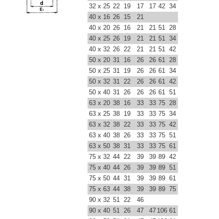
32 x 25
22
19
17
17
42
34
40 x 16
26
15
21
40 x 20
26
16
21
21
51
28
40 x 25
26
19
21
21
51
34
40 x 32
26
22
21
21
51
42
50 x 20
31
16
26
26
61
28
50 x 25
31
19
26
26
61
34
50 x 32
31
22
26
26
61
42
50 x 40
31
26
26
26
61
51
63 x 20
38
16
33
33
75
28
63 x 25
38
19
33
33
75
34
63 x 32
38
22
33
33
75
42
63 x 40
38
26
33
33
75
51
63 x 50
38
31
33
33
75
61
75 x 32
44
22
39
39
89
42
75 x 40
44
26
39
39
89
51
75 x 50
44
31
39
39
89
61
75 x 63
44
38
39
39
89
75
90 x 32
51
22
46
90 x 40
51
26
47
47
106
61