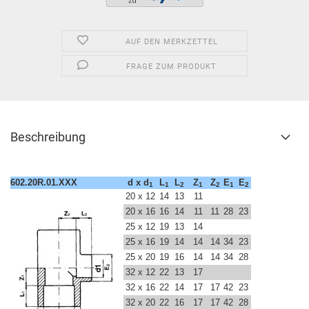
AUF DEN MERKZETTEL
FRAGE ZUM PRODUKT
Beschreibung
602.20R.01.XXX
d x d
L
L
Z
Z
E
E
1
1
2
1
2
1
2
20 x 12
14
13
11
20 x 16
16
14
11
11
28
23
25 x 12
19
13
14
25 x 16
19
14
14
14
34
23
25 x 20
19
16
14
14
34
28
32 x 12
22
13
17
32 x 16
22
14
17
17
42
23
32 x 20
22
16
17
17
42
28