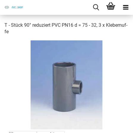
T - Stück 90° re­du­ziert PVC PN16 d = 75 - 32, 3 x Kle­be­muf­
fe