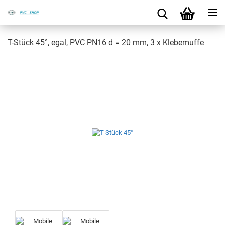
T-​Stück 45°, egal, PVC PN16 d = 20 mm, 3 x Kle­be­muf­fe