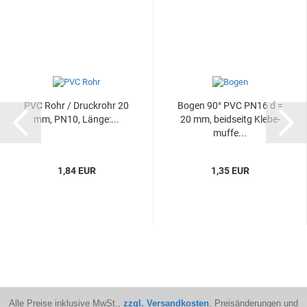
PVC Rohr / Druck­rohr 20
Bogen 90° PVC PN16 d =
mm, PN10, Länge:...
20 mm, beid­seitg Kle­be­
muf­fe...
1,84 EUR
1,35 EUR
Alle Preise inklusive MwSt.,
zzgl. Versandkosten
. Preisänderungen und