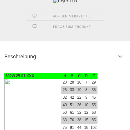
AUF DEN MERKZETTEL
FRAGE ZUM PRODUKT
Beschreibung
602W.25.01.XXX
d
B
C
D
Z
20
28
16
7
29
25
33
19
8
35
32
42
22
9
45
40
51
26
10
55
50
61
32
12
68
63
76
38
15
85
75
91
44
18
102