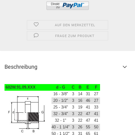
AUF DEN MERKZETTEL
FRAGE ZUM PRODUKT
Beschreibung
602W.91.09.XXX
d - G
C
B
E
F
16 - 3/8"
3
14
31
27
20 - 1/2"
3
16
46
27
25 - 3/4"
3
19
41
33
32 - 3/4"
3
22
47
41
32 - 1"
3
22
47
41
40 - 1 1/4"
3
26
55
50
50 - 1 1/2"
3
31
65
61