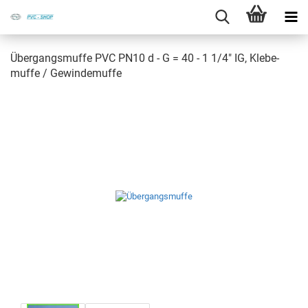
Über­gangs­muf­fe PVC PN10 d - G = 40 - 1 1/4" IG, Kle­be­
muf­fe / Ge­win­de­muf­fe