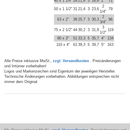
40 x 1 1/4"
26
21,4
3
16,6
2"
72
2
50 x 1 1/2"
31
21,4
3
23,6
79
1/4"
2
63 x 2"
38
25,7
3
30,3
96
3/4"
3
75 x 2 1/2"
44
30,2
3
31,8
119
1/2"
90 x 3"
51
33,3
5
35,7
4"
134
110 x 4"
61
39,3
5
39,7
5"
163
Alle Preise inklusive MwSt.,
zzgl. Versandkosten
. Preisänderungen
und Irrtümer vorbehalten!
Logos und Markenzeichen sind Eigentum der jeweiligen Hersteller.
Technische Änderungen vorbehalten. Abbildungen entsprechen nicht
immer dem Original.