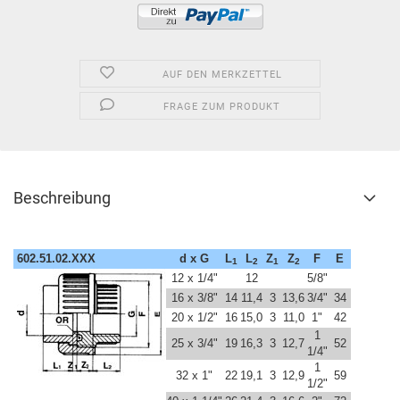
AUF DEN MERKZETTEL
FRAGE ZUM PRODUKT
Beschreibung
602.51.02.XXX
d x G
L
L
Z
Z
F
E
1
2
1
2
12 x 1/4"
12
5/8"
16 x 3/8"
14
11,4
3
13,6
3/4"
34
20 x 1/2"
16
15,0
3
11,0
1"
42
1
25 x 3/4"
19
16,3
3
12,7
52
1/4"
1
32 x 1"
22
19,1
3
12,9
59
1/2"