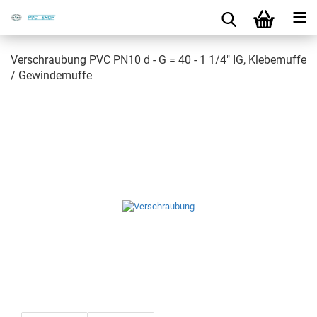
Ver­schrau­bung PVC PN10 d - G = 40 - 1 1/4" IG, Kle­be­muf­fe
/ Ge­win­de­muf­fe