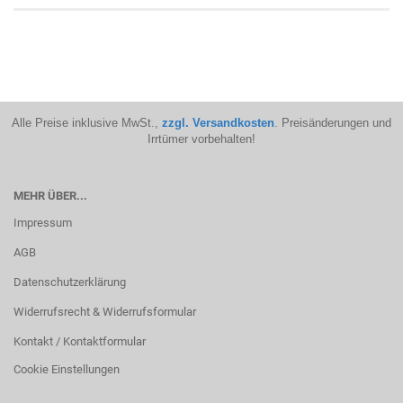
Alle Preise inklusive MwSt.,
zzgl. Versandkosten
. Preisänderungen und
Irrtümer vorbehalten!
MEHR ÜBER...
Impressum
AGB
Datenschutzerklärung
Widerrufsrecht & Widerrufsformular
Kontakt / Kontaktformular
Cookie Einstellungen