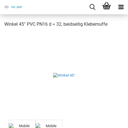
Win­kel 45° PVC PN16 d = 32, beid­sei­tig Kle­be­muf­fe