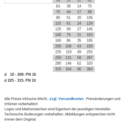
50
31
12
61
63
38
14
75
75
44
17
89
90
51
20
106
110
61
24
129
125
69
27
145
140
76
31
163
160
86
35
185
200
106
43
228
225
119
49
255
250
131
58
287
280
146
62
320
315
164
66
360
d 10 - 200: PN 16
d 225 - 315: PN 10
Alle Preise inklusive MwSt.,
zzgl. Versandkosten
. Preisänderungen und
Irrtümer vorbehalten!
Logos und Markenzeichen sind Eigentum der jeweiligen Hersteller.
Technische Änderungen vorbehalten. Abbildungen entsprechen nicht
immer dem Original.