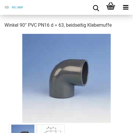
Win­kel 90° PVC PN16 d = 63, beid­sei­tig Kle­be­muf­fe