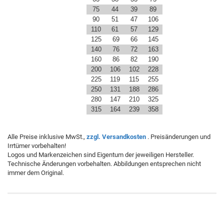
75
44
39
89
90
51
47
106
110
61
57
129
125
69
66
145
140
76
72
163
160
86
82
190
200
106
102
228
225
119
115
255
250
131
188
286
280
147
210
325
315
164
239
358
Alle Preise inklusive MwSt.,
zzgl. Versandkosten
. Preisänderungen und
Irrtümer vorbehalten!
Logos und Markenzeichen sind Eigentum der jeweiligen Hersteller.
Technische Änderungen vorbehalten. Abbildungen entsprechen nicht
immer dem Original.