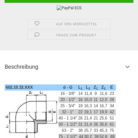
AUF DEN MERKZETTEL
FRAGE ZUM PRODUKT
Beschreibung
602.10.32.XXX
d - G
L
L
Z
Z
E
1
2
1
2
16 - 3/8"
14
11,4
9
11,6
23
20 - 1/2"
16
15,0
11
12,0
28
25 - 3/4"
19
16,3
14
16,7
34
32 - 1"
22
19,1
17
19,9
42
40 - 1 1/4"
26
21,4
21
25,6
51
50 - 1 1/2"
31
21,4
26
35,6
61
63 - 2"
38
25,7
33
45,3
75
75 - 2 1/2"
44
30,2
39
52,8
89