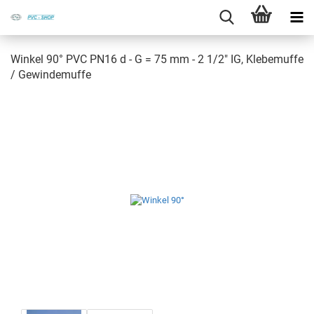
Win­kel 90° PVC PN16 d - G = 75 mm - 2 1/2" IG, Kle­be­muf­fe
/ Ge­win­de­muf­fe