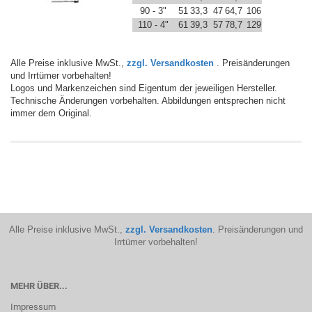
90 - 3"
51
33,3
47
64,7
106
110 - 4"
61
39,3
57
78,7
129
Alle Preise inklusive MwSt.,
zzgl. Versandkosten
. Preisänderungen
und Irrtümer vorbehalten!
Logos und Markenzeichen sind Eigentum der jeweiligen Hersteller.
Technische Änderungen vorbehalten. Abbildungen entsprechen nicht
immer dem Original.
Alle Preise inklusive MwSt.,
zzgl. Versandkosten
. Preisänderungen und
Irrtümer vorbehalten!
MEHR ÜBER...
Impressum