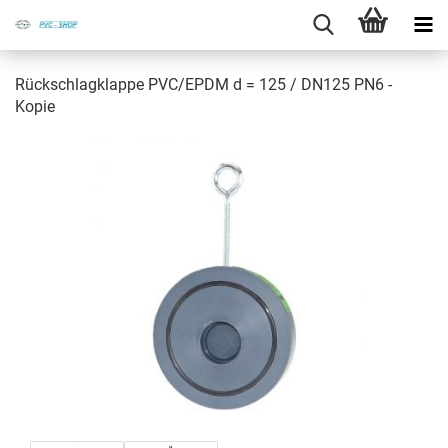
Rück­schlag­klap­pe PVC/EPDM d = 125 / DN125 PN6 -
Kopie