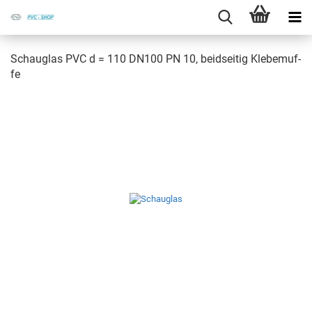
Schau­glas PVC d = 110 DN100 PN 10, beid­sei­tig Kle­be­muf­
fe