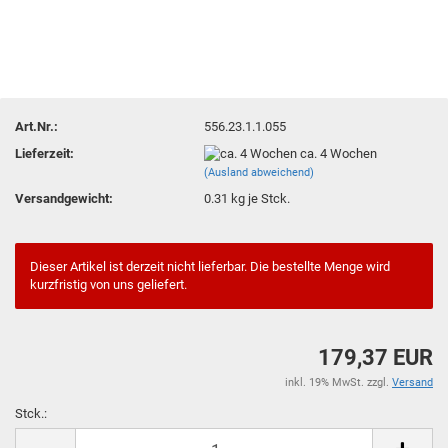
Art.Nr.:
556.23.1.1.055
Lieferzeit:
ca. 4 Wochen
(Ausland abweichend)
Versandgewicht:
0.31
kg je Stck.
Dieser Artikel ist derzeit nicht lieferbar. Die bestellte Menge wird
kurzfristig von uns geliefert.
179,37 EUR
inkl. 19% MwSt. zzgl.
Versand
Stck.:
Stck.