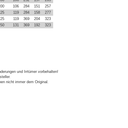
200
106
284
151
257
225
119
284
158
277
225
119
369
204
323
250
131
369
192
323
derungen und Irrtümer vorbehalten!
teller.
en nicht immer dem Original.