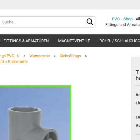
Lieferland
PVC - Shop
- A
Fittings und Armat
L FITTINGS & ARMATUREN
MAGNETVENTILE
ROHR- / SCHLAUCHS
»
»
»
ings PVC - U
Wasserserie
Klebefittings
2, 3 x Klebemuffe
T
b
Konto e
Ar
Passwo
Li
La
Ve