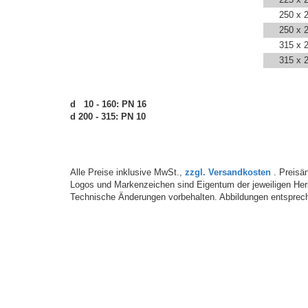
250 x 
250 x 
315 x 
315 x 
d 10 - 160: PN 16
d 200 - 315: PN 10
Alle Preise inklusive MwSt.,
zzgl. Versandkosten
. Preisän
Logos und Markenzeichen sind Eigentum der jeweiligen Hers
Technische Änderungen vorbehalten. Abbildungen entsprech