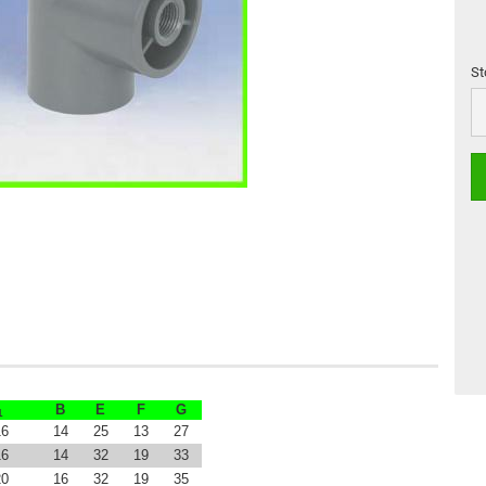
St
St
B
E
F
G
1
16
14
25
13
27
16
14
32
19
33
20
16
32
19
35