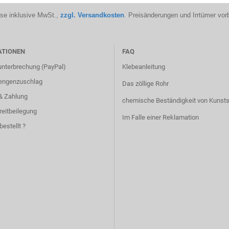
ise inklusive MwSt.,
zzgl. Versandkosten
. Preisänderungen und Irrtümer vor
ATIONEN
FAQ
unterbrechung (PayPal)
Klebeanleitung
engenzuschlag
Das zöllige Rohr
& Zahlung
chemische Beständigkeit von Kunsts
reitbeilegung
Im Falle einer Reklamation
bestellt ?