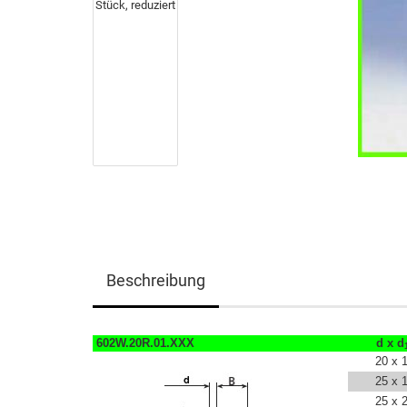
Beschreibung
602W.20R.01.XXX
d x d
20 x 
25 x 
25 x 