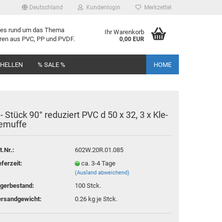
Deutschland
Kundenlogin
Merkzettel
lles rund um das Thema
Ihr Warenkorb
uren aus PVC, PP und PVDF.
0,00 EUR
CHELLEN
% SALE %
HOME
 - Stück 90° re­du­ziert PVC d 50 x 32, 3 x Kle­
e­muf­fe
rstellen
t.Nr.:
602W.20R.01.085
rt vergessen?
eferzeit:
ca. 3-4 Tage
(Ausland abweichend)
gerbestand:
100
Stck.
rsandgewicht:
0.26
kg je Stck.