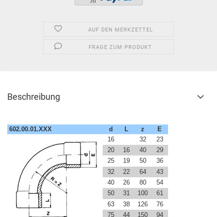
AUF DEN MERKZETTEL
FRAGE ZUM PRODUKT
Beschreibung
602.00.01.XXX
d
L
z
E
16
32
23
20
16
40
29
25
19
50
36
32
22
64
43
40
26
80
54
50
31
100
61
63
38
126
76
75
44
150
94