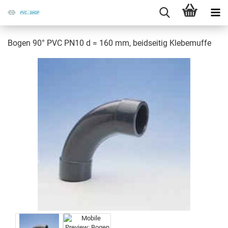
Bogen 90° PVC PN10 d = 160 mm, beid­sei­tig Kle­be­muf­fe