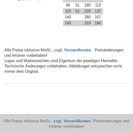
90
51
180
113
110
61
220
137
140
280
167
160
319
190
Alle Preise inklusive MwSt.,
zzgl. Versandkosten
. Preisänderungen
und Irrtümer vorbehalten!
Logos und Markenzeichen sind Eigentum der jeweiligen Hersteller.
Technische Änderungen vorbehalten. Abbildungen entsprechen nicht
immer dem Original.
Alle Preise inklusive MwSt.,
zzgl. Versandkosten
. Preisänderungen und
Irrtümer vorbehalten!