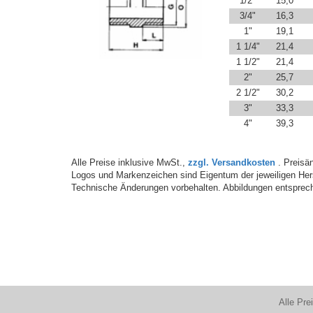
1/2"
15,0
3/4"
16,3
1"
19,1
1 1/4"
21,4
1 1/2"
21,4
2"
25,7
2 1/2"
30,2
3"
33,3
4"
39,3
Alle Preise inklusive MwSt.,
zzgl. Versandkosten
. Preisän
Logos und Markenzeichen sind Eigentum der jeweiligen Hers
Technische Änderungen vorbehalten. Abbildungen entsprech
Alle Pre