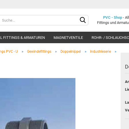
Lieferland
PVC - Shop
- A
Fittings und Armat
L FITTINGS & ARMATUREN
MAGNETVENTILE
ROHR- / SCHLAUCHS
»
»
»
»
ings PVC - U
Gewindefittings
Doppelnippel
Industrieserie
D
Ar
Konto e
Li
Passwo
La
Ve