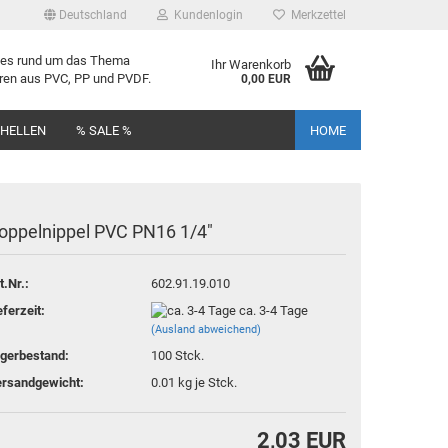
Deutschland
Kundenlogin
Merkzettel
lles rund um das Thema
Ihr Warenkorb
uren aus PVC, PP und PVDF.
0,00 EUR
CHELLEN
% SALE %
HOME
op­pel­nip­pel PVC PN16 1/4"
t.Nr.:
602.91.19.010
rstellen
eferzeit:
ca. 3-4 Tage
rt vergessen?
(Ausland abweichend)
gerbestand:
100
Stck.
rsandgewicht:
0.01
kg je Stck.
2,03 EUR