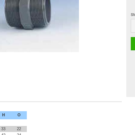
St
St
H
O
33
22