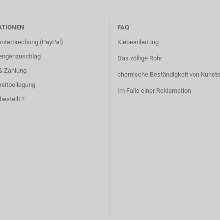
ATIONEN
FAQ
unterbrechung (PayPal)
Klebeanleitung
engenzuschlag
Das zöllige Rohr
& Zahlung
chemische Beständigkeit von Kunsts
reitbeilegung
Im Falle einer Reklamation
bestellt ?