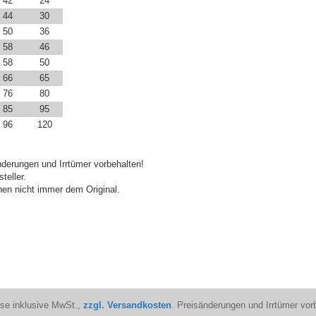
42
24
44
30
50
36
58
46
58
50
66
65
76
80
85
95
96
120
derungen und Irrtümer vorbehalten!
teller.
en nicht immer dem Original.
ise inklusive MwSt.,
zzgl. Versandkosten
. Preisänderungen und Irrtümer vor