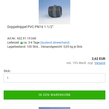
Dop­pel­nip­pel PVC PN16 1.1/2"
Art.Nr.: 602.91.19.040
Lieferzeit:
ca. 3-4 Tage
(Ausland abweichend)
Lagerbestand: 100 Stck. , Versandgewicht:
0,05
kg je Stck.
2,62 EUR
inkl. 19% MwSt. zzgl.
Versand
Stck.:
IN DEN WARENKORB