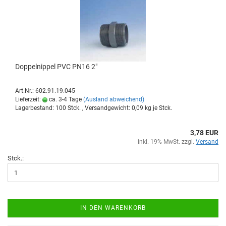
Dop­pel­nip­pel PVC PN16 2"
Art.Nr.: 602.91.19.045
Lieferzeit:
ca. 3-4 Tage
(Ausland abweichend)
Lagerbestand: 100 Stck. , Versandgewicht:
0,09
kg je Stck.
3,78 EUR
inkl. 19% MwSt. zzgl.
Versand
Stck.:
IN DEN WARENKORB