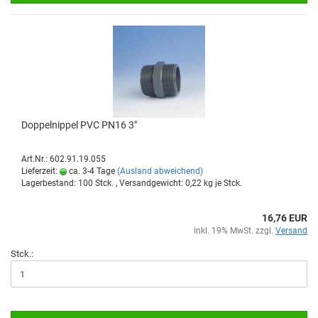
Dop­pel­nip­pel PVC PN16 3"
Art.Nr.: 602.91.19.055
Lieferzeit:
ca. 3-4 Tage
(Ausland abweichend)
Lagerbestand: 100 Stck. , Versandgewicht:
0,22
kg je Stck.
16,76 EUR
inkl. 19% MwSt. zzgl.
Versand
Stck.: