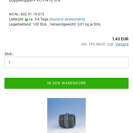
Dop­pel­nip­pel PVC PN16 3/8"
Art.Nr.: 602.91.19.015
Lieferzeit:
ca. 3-4 Tage
(Ausland abweichend)
Lagerbestand: 100 Stck. , Versandgewicht:
0,01
kg je Stck.
1,43 EUR
inkl. 19% MwSt. zzgl.
Versand
Stck.:
IN DEN WARENKORB