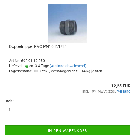
Dop­pel­nip­pel PVC PN16 2.1/2"
Art.Nr.: 602.91.19.050
Lieferzeit:
ca. 3-4 Tage
(Ausland abweichend)
Lagerbestand: 100 Stck. , Versandgewicht:
0,14
kg je Stck.
12,25 EUR
inkl. 19% MwSt. zzgl.
Versand
Stck.:
IN DEN WARENKORB