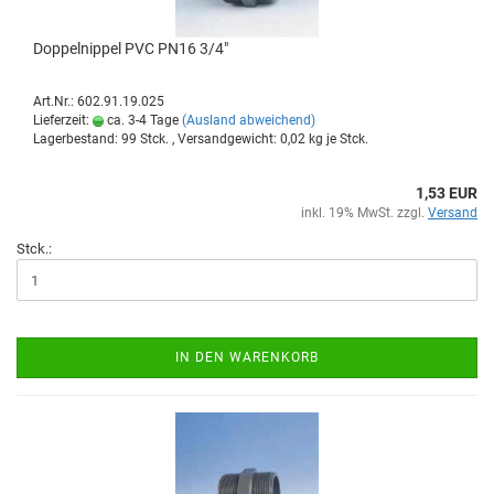
Dop­pel­nip­pel PVC PN16 3/4"
Art.Nr.: 602.91.19.025
Lieferzeit:
ca. 3-4 Tage
(Ausland abweichend)
Lagerbestand: 99 Stck. , Versandgewicht:
0,02
kg je Stck.
1,53 EUR
inkl. 19% MwSt. zzgl.
Versand
Stck.:
IN DEN WARENKORB