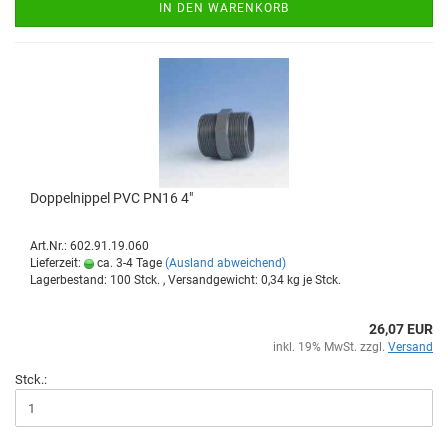
IN DEN WARENKORB
Dop­pel­nip­pel PVC PN16 4"
Art.Nr.: 602.91.19.060
Lieferzeit:
ca. 3-4 Tage
(Ausland abweichend)
Lagerbestand: 100 Stck. , Versandgewicht:
0,34
kg je Stck.
26,07 EUR
inkl. 19% MwSt. zzgl.
Versand
Stck.: