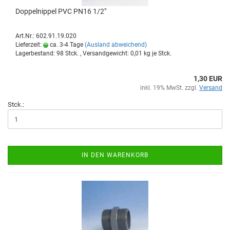
Dop­pel­nip­pel PVC PN16 1/2"
Art.Nr.: 602.91.19.020
Lieferzeit:
ca. 3-4 Tage
(Ausland abweichend)
Lagerbestand: 98 Stck. , Versandgewicht:
0,01
kg je Stck.
1,30 EUR
inkl. 19% MwSt. zzgl.
Versand
Stck.:
IN DEN WARENKORB