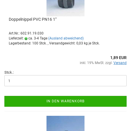
Dop­pel­nip­pel PVC PN16 1"
Art.Nr.: 602.91.19.030
Lieferzeit:
ca. 3-4 Tage
(Ausland abweichend)
Lagerbestand: 100 Stck. , Versandgewicht:
0,03
kg je Stck.
1,89 EUR
inkl. 19% MwSt. zzgl.
Versand
Stck.:
IN DEN WARENKORB