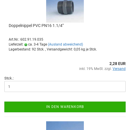
Dop­pel­nip­pel PVC PN16 1.1/4"
Art.Nr.: 602.91.19.035
Lieferzeit:
ca. 3-4 Tage
(Ausland abweichend)
Lagerbestand: 92 Stck. , Versandgewicht:
0,05
kg je Stck.
2,28 EUR
inkl. 19% MwSt. zzgl.
Versand
Stck.:
IN DEN WARENKORB