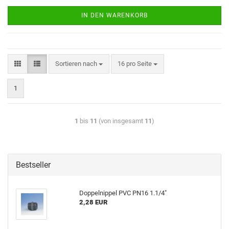
IN DEN WARENKORB
Sortieren nach
16 pro Seite
1
1
bis
11
(von insgesamt
11
)
Bestseller
Dop­pel­nip­pel PVC PN16 1.1/4"
2,28 EUR