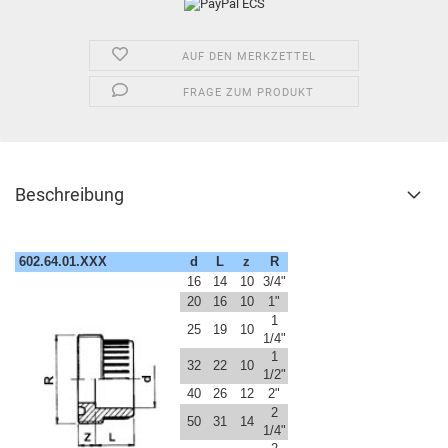
AUF DEN MERKZETTEL
FRAGE ZUM PRODUKT
Beschreibung
602.64.01.XXX
d
L
z
R
16
14
10
3/4"
20
16
10
1"
1
25
19
10
1/4"
1
32
22
10
1/2"
40
26
12
2"
2
50
31
14
1/4"