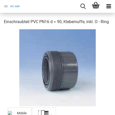
Ein­schraub­teil PVC PN16 d = 90, Kle­be­muf­fe, inkl. O - Ring