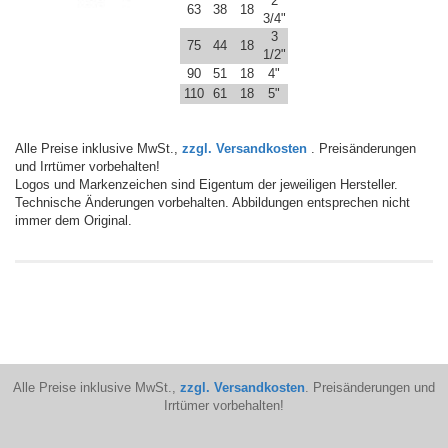
2
63
38
18
3/4"
3
75
44
18
1/2"
90
51
18
4"
110
61
18
5"
Alle Preise inklusive MwSt.,
zzgl. Versandkosten
. Preisänderungen
und Irrtümer vorbehalten!
Logos und Markenzeichen sind Eigentum der jeweiligen Hersteller.
Technische Änderungen vorbehalten. Abbildungen entsprechen nicht
immer dem Original.
Alle Preise inklusive MwSt.,
zzgl. Versandkosten
. Preisänderungen und
Irrtümer vorbehalten!